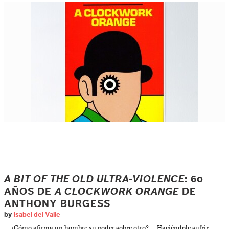
A BIT OF THE OLD ULTRA-VIOLENCE
: 60
AÑOS DE
A CLOCKWORK ORANGE
DE
ANTHONY BURGESS
by
Isabel del Valle
—¿Cómo afirma un hombre su poder sobre otro? —Haciéndole sufrir.