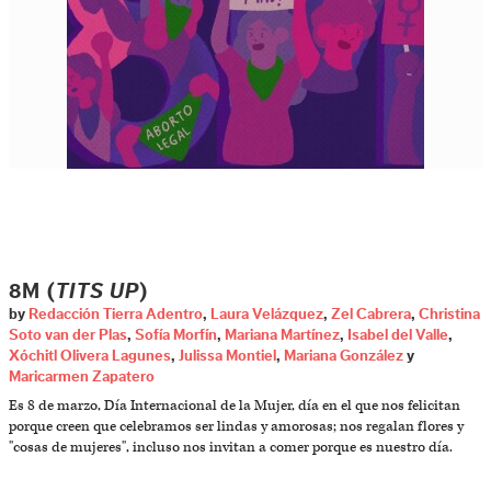
8M (
TITS UP
)
by
Redacción Tierra Adentro
,
Laura Velázquez
,
Zel Cabrera
,
Christina
Soto van der Plas
,
Sofía Morfín
,
Mariana Martínez
,
Isabel del Valle
,
Xóchitl Olivera Lagunes
,
Julissa Montiel
,
Mariana González
y
Maricarmen Zapatero
Es 8 de marzo, Día Internacional de la Mujer, día en el que nos felicitan
porque creen que celebramos ser lindas y amorosas; nos regalan flores y
"cosas de mujeres", incluso nos invitan a comer porque es nuestro día.