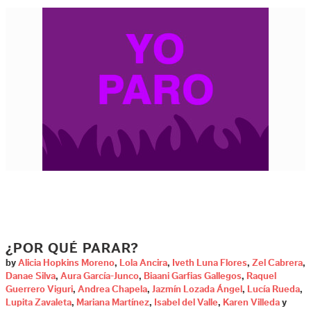
¿POR QUÉ PARAR?
by
Alicia Hopkins Moreno
,
Lola Ancira
,
Iveth Luna Flores
,
Zel Cabrera
,
Danae Silva
,
Aura García-Junco
,
Biaani Garfias Gallegos
,
Raquel
Guerrero Viguri
,
Andrea Chapela
,
Jazmín Lozada Ángel
,
Lucía Rueda
,
Lupita Zavaleta
,
Mariana Martínez
,
Isabel del Valle
,
Karen Villeda
y