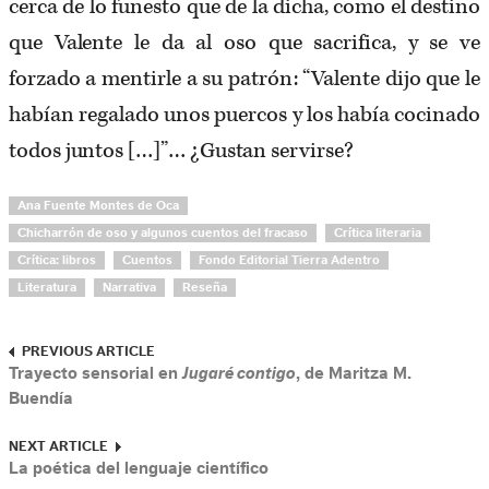
cerca de lo funesto que de la dicha, como el destino
que Valente le da al oso que sacrifica, y se ve
forzado a mentirle a su patrón: “Valente dijo que le
habían regalado unos puercos y los había cocinado
todos juntos […]”… ¿Gustan servirse?
Ana Fuente Montes de Oca
Chicharrón de oso y algunos cuentos del fracaso
Crítica literaria
Crítica: libros
Cuentos
Fondo Editorial Tierra Adentro
Literatura
Narrativa
Reseña
PREVIOUS ARTICLE
Trayecto sensorial en
Jugaré contigo
, de Maritza M.
Buendía
NEXT ARTICLE
La poética del lenguaje científico