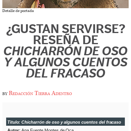
Detalle de portada
¿GUSTAN SERVIRSE?
RESEÑA DE
CHICHARRÓN DE OSO
Y ALGUNOS CUENTOS
DEL FRACASO
by
Redacción Tierra Adentro
Titulo:
Chicharrón de oso y algunos cuentos del fracaso
Autor:
Ana Fuente Montes de Oca