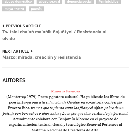
abuso doméstico
abuso sexual
denuncia social
Feminicidios
maya-tzotzil
poesía
PREVIOUS ARTICLE
Tsätslel cha’añ ma’añik ñajäñtyel / Resistencia al
olvido
NEXT ARTICLE
Marzo: mirada, creación y resistencia
AUTORES
Minerva Reynosa
(Monterrey, 1979). Poeta y gestora cultural. Ha publicado los libros de
poesía:
Larga oda a la salvación de Osvaldo
en co-autoría con Sergio
Ernesto Ríos,
iremos que te pienso entre las filas y el olfato pobre de un
paisaje con borrachos o ahorcados
y
Lo mejor que damos. Antología personal.
Actualmente colabora con Benjamín Moreno en el proyecto de
experimentación textual, visual y tecnológico Benerva! Pertenece al
Sistema Nacional de Creadores de Arte.