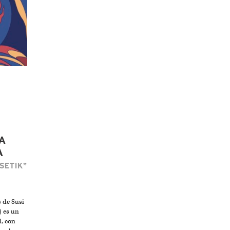
A
A
SETIK”
 de Susi
 es un
l, con