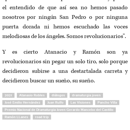
el entendido de que así sea no hemos pasado
nosotros por ningún San Pedro o por ninguna
puerta dorada ni hemos escuchado las voces
melodiosas de los ángeles. Somos revolucionarios”.
Y es cierto Atanacio y Ramón son ya
revolucionarios sin pegar un solo tiro, solo porque
decidieron subirse a una destartalada carreta y
decidieron buscar un sueño, su sueño.
2021
Atanasio Robles
diálogos
dramaturgia joven
José Emilio Hernández
Juan Rulfo
Las Visiones
Pancho Villa
Premio Nacional de Dramaturgia Joven Gerardo Mancebo del Castillo
Ramón LLanes
road trip