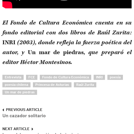
El Fondo de Cultura Económica cuenta en su
fondo editorial con dos libros de Raúl Zurita:
INRI
(2003), donde refleja la fuerza poética del
autor, y
Un mar de piedras
, que preparó el
editor Héctor Montesinos.
Entrevista
FCE
Fondo de Cultura Económica
INRI
poesía
poesia chilena
Princesa de Asturias
Raúl Zurita
Un mar de piedras
PREVIOUS ARTICLE
Un cazador solitario
NEXT ARTICLE