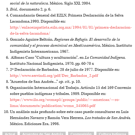
social de la naturaleza,
México, Siglo XXI, 2004.
Ibid.,
documento 2, p. 6.
Comandancia General del EZLN, Primera Declaración de la Selva
Lacandona,1993. Disponible en:
http://enlacezapatista.ezln.org.mx/1994/01/01/primera-declaracion-
de-la-selva-lacandona/
Gonzalo Aguirre Beltrán,
Regiones de Refugio. El desarrollo de la
comunidad y el proceso dominical en Mestizoamérica
, México, Instituto
Indigenista Interamericano, 1967.
Alfonso Caso “Cultura y aculturación”, en
La Comunidad Indígena,
Instituto Nacional Indigenista, 1970, pp. 60-70 x
2ª Declaración de Barbados, 28 de julio de 1977. Disponible en:
http://www.servindi.org/pdf/Dec_Barbados_2.pdf
“Acuerdos de San Andrés…”
op. cit.,
p. 10.
Organización Internacional del Trabajo, Artículo 15 del 169 Convenio
sobre pueblos indígenas y tribales, 1989. Disponible en:
https://www.ilo.org/wcmsp5/groups/public/—americas/—ro-
lima/documents/publication/wcms_345065.pdf
Un análisis más profundo sobre este caso puede consultarse en Luis
Hernández Navarro y Ramón Vera Herrera,
Los tratados de San Andrés,
México, Ediciones Era, 1998.
Acteal
Acuerdos de San Andrés
Cosmovisión
Cultura Indígena