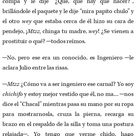
compa y le dije “¿Qué, qué hay que hacer?”,
brillándole el paquete y le dije “mira papito chulo” y
el otro
wey
que estaba cerca de él hizo su cara de
pendejo, ¡
Mtzz,
chinga tu madre,
wey
! ¿Se vienen a
prostituir o qué? ─todos reímos.
─No, pero ese era un conocido, es Ingeniero ─le
aclara Julio entre las risas.
─
Mtzz
¿Cómo va a ser ingeniero ese carnal? Yo soy
chichifo
y estoy mejor vestido que él, no ma… ─nos
dice el “Chacal” mientras pasa su mano por su ropa
para mostrarnosla, cruza la pierna, recarga su
brazo en el respaldo de la silla y toma una postura
relajada─. Yo tengo que verme chido, hago