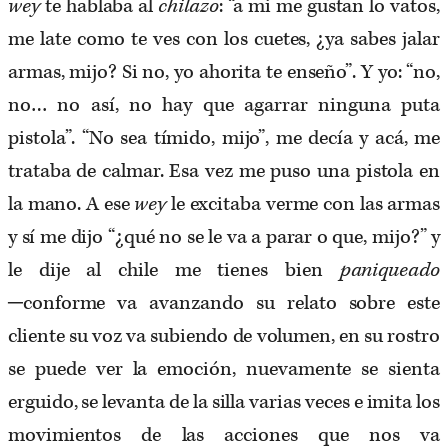
wey
te hablaba al
chilazo
: “a mi me gustan lo vatos,
me late como te ves con los cuetes, ¿ya sabes jalar
armas, mijo? Si no, yo ahorita te enseño”. Y yo: “no,
no… no así, no hay que agarrar ninguna puta
pistola”. “No sea tímido, mijo”, me decía y acá, me
trataba de calmar. Esa vez me puso una pistola en
la mano. A ese
wey
le excitaba verme con las armas
y sí me dijo “¿qué no se le va a parar o que, mijo?” y
le dije al chile me tienes bien
paniqueado
─
conforme va avanzando su relato sobre este
cliente su voz va subiendo de volumen, en su rostro
se puede ver la emoción, nuevamente se sienta
erguido, se levanta de la silla varias veces e imita los
movimientos de las acciones que nos va