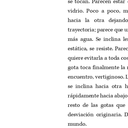
se tocan. Parecen estar 
vidrio. Poco a poco, mi
hacia la otra dejand
trayectoria
;
parece que un
más agua. Se inclina l
estática, se resiste. Pare
quiere evitarl
a
a toda co
gota toca finalmente la 
encuentro, vertiginoso. 
se inclina hacia
otra
ha
rápidamente hacia abajo. E
resto de las gotas que 
desviación originaria.
mundo.