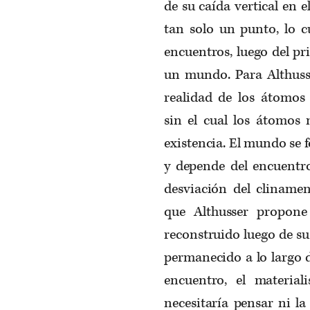
de su caída vertical en 
tan solo un punto, lo 
encuentros, luego de
l p
un mundo. Para
Althuss
realidad de los átomos
sin
el
cual los átomos 
existencia. El mundo se 
y depende del encuentro
desviación del
cliname
que
Althusser
propone 
reconstruido luego de s
permanecido a lo largo de 
encuentro, el material
necesitaría pensar ni la