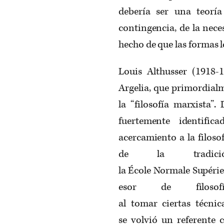
debería ser una teorí
contingencia, de la nece
hecho de que las formas l
Louis
Althusser
(1918-1
Argelia, que primordial
la “filosofía marxista”
fuertemente identifi
acercamiento a la filoso
de la tradici
la
École
Normale
Supérie
esor
de
filosof
al
tomar
ciertas
técnic
se
volvió
un
referente
c