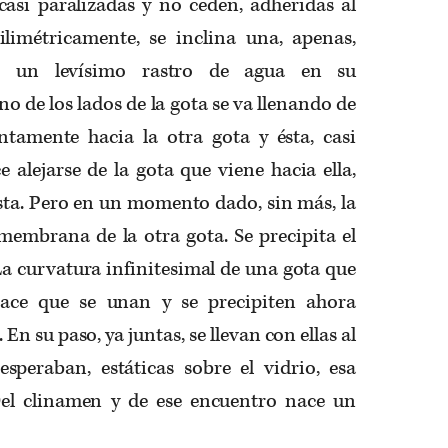
casi paralizadas y no ceden, adheridas al
limétricamente, se inclina
una,
apenas,
o un levísimo rastro de agua en su
o de los lados de la gota se va llenando de
entamente hacia la otra gota
y
é
sta,
casi
ce alejarse de la gota que viene hacia ella,
sta. Pero en un momento dado, sin más, la
membrana de la otra gota. Se precipita el
La curvatura infinitesimal de una gota que
ce que se unan y se precipiten ahora
n su paso, ya juntas, se llevan con ellas al
esperaban, estáticas sobre el vidrio, esa
D
el
clinamen
y
de
ese encuentro nace un