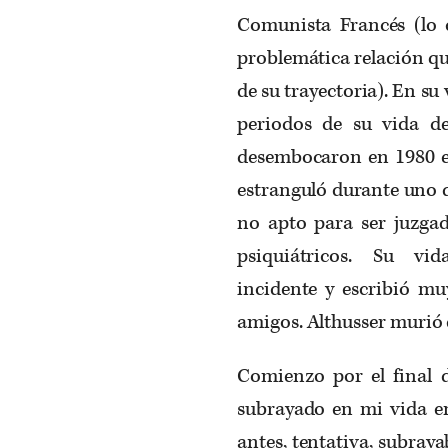
Comunista Francés
(lo 
problemática relación qu
de
su trayectoria). En su
periodos de su vida d
desembocaron en 1980 en
estranguló durante uno 
no apto para ser juzga
psiquiátricos
. S
u vida
incidente
y
escribió muy
amigos.
Althusser
m
urió 
Comienzo por el final
subrayado en mi vida en
antes, tentativa, subray