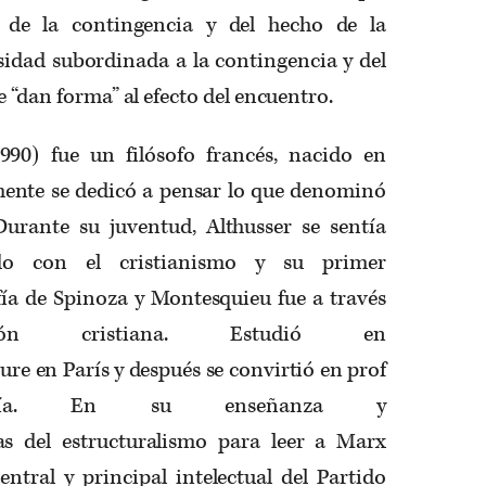
a de la contingencia y del hecho de la
sidad subordinada a la contingencia y del
e “dan forma” al efecto del encuentro.
990) fue un filósofo francés, nacido en
mente se dedicó a pensar lo que denominó
. Durante su juventud,
Althusser
se sentía
cado con el cristianismo y su primer
fía
de Spinoza y Montesquieu
fue a través
ón cristiana. Estudió en
ure
en
París
y
después
se
convirtió
en
prof
ía
.
En
su
enseñanza
y
as
del
estructuralismo
para leer a Marx
entral
y principal
intelectual
del
Partido