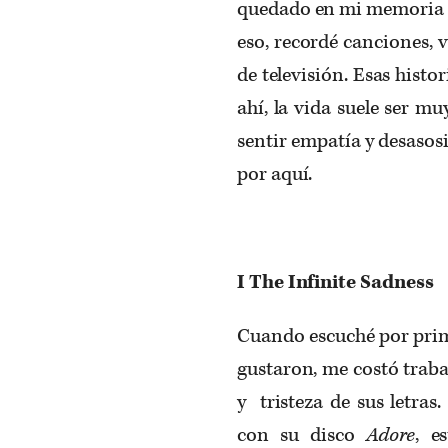
quedado en mi memoria po
eso, recordé canciones, v
de televisión. Esas hist
ahí, la vida suele ser m
sentir empatía y desasos
por aquí.
I The Infinite Sadness
Cuando escuché por prim
gustaron, me costó trab
y tristeza de sus letras
con su disco
Adore
, e