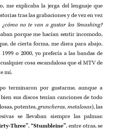
o, me explicaba la jerga del lenguaje que
storias tras las grabaciones y de vez en vez
o
¿cómo no te van a gustar los Smashing?
taban porque me hacían sentir incomodo,
 que, de cierta forma, me diera para abajo.
 1999 o 2000, yo prefería a las bandas de
o cualquier cosa escandalosa que el MTV de
e mí.
po terminaron por gustarme, aunque a
 bien sus discos tenían canciones de todo
losas, potentes,
gruncheras
,
metalosas
), las
resivas se llevaban siempre las palmas:
irty-Three”
,
“Stumbleine”
, entre otras, se