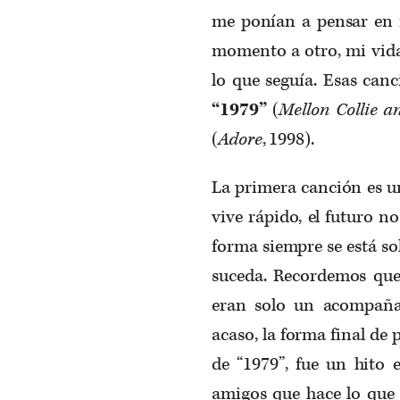
me ponían a pensar en 
momento a otro, mi vida
lo que seguía. Esas canc
“1979”
(
Mellon Collie a
(
Adore
, 1998).
La primera canción es un
vive rápido, el futuro n
forma siempre se está so
suceda. Recordemos que 
eran solo un acompaña
acaso, la forma final de
de “1979”, fue un hito
amigos que hace lo que 