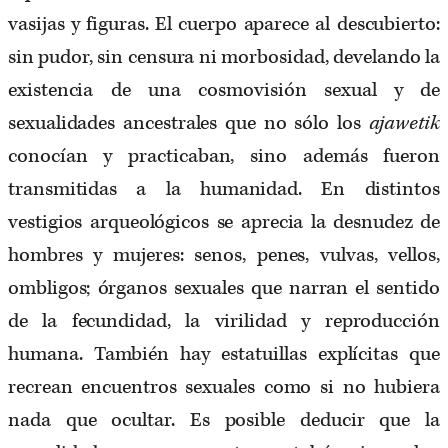
vasijas y figuras. El cuerpo aparece al descubierto:
sin pudor, sin censura ni morbosidad, develando la
existencia de una cosmovisión sexual y de
sexualidades ancestrales que no sólo los
ajawetik
conocían y practicaban, sino además fueron
transmitidas a la humanidad. En distintos
vestigios arqueológicos se aprecia la desnudez de
hombres y mujeres: senos, penes, vulvas, vellos,
ombligos; órganos sexuales que narran el sentido
de la fecundidad, la virilidad y reproducción
humana. También hay estatuillas explícitas que
recrean encuentros sexuales como si no hubiera
nada que ocultar. Es posible deducir que la