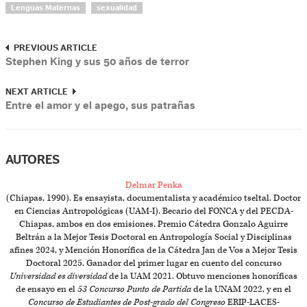
Lenguas Maternas
sexualidad
PREVIOUS ARTICLE
Stephen King y sus 50 años de terror
NEXT ARTICLE
Entre el amor y el apego, sus patrañas
AUTORES
Delmar Penka
(Chiapas, 1990). Es ensayista, documentalista y académico tseltal. Doctor
en Ciencias Antropológicas (UAM-I). Becario del FONCA y del PECDA-
Chiapas, ambos en dos emisiones. Premio Cátedra Gonzalo Aguirre
Beltrán a la Mejor Tesis Doctoral en Antropología Social y Disciplinas
afines 2024, y Mención Honorífica de la Cátedra Jan de Vos a Mejor Tesis
Doctoral 2025. Ganador del primer lugar en cuento del concurso
Universidad es diversidad
de la UAM 2021. Obtuvo menciones honoríficas
de ensayo en el
53 Concurso Punto de Partida
de la UNAM 2022, y en el
Concurso de Estudiantes de Post-grado del Congreso
ERIP-LACES-