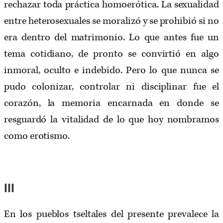
rechazar toda práctica homoerótica. La sexualidad
entre heterosexuales se moralizó y se prohibió si no
era dentro del matrimonio. Lo que antes fue un
tema cotidiano, de pronto se convirtió en algo
inmoral, oculto e indebido. Pero lo que nunca se
pudo colonizar, controlar ni disciplinar fue el
corazón, la memoria encarnada en donde se
resguardó la vitalidad de lo que hoy nombramos
como erotismo.
III
En los pueblos tseltales del presente prevalece la