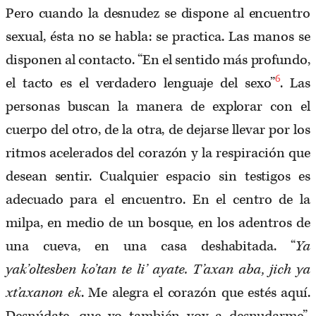
Pero cuando la desnudez se dispone al encuentro
sexual, ésta no se habla: se practica. Las manos se
disponen al contacto. “En el sentido más profundo,
6
el tacto es el verdadero lenguaje del sexo”
. Las
personas buscan la manera de explorar con el
cuerpo del otro, de la otra, de dejarse llevar por los
ritmos acelerados del corazón y la respiración que
desean sentir. Cualquier espacio sin testigos es
adecuado para el encuentro. En el centro de la
milpa, en medio de un bosque, en los adentros de
una cueva, en una casa deshabitada. “
Ya
yak’oltesben ko’tan te li’ ayate. T’axan aba, jich ya
xt’axanon ek
. Me alegra el corazón que estés aquí.