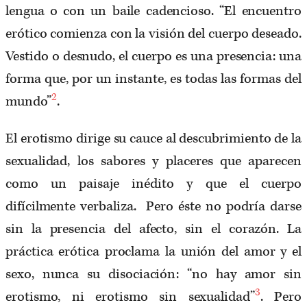
lengua o con un baile cadencioso. “El encuentro
erótico comienza con la visión del cuerpo deseado.
Vestido o desnudo, el cuerpo es una presencia: una
forma que, por un instante, es todas las formas del
2
mundo”
.
El erotismo dirige su cauce al descubrimiento de la
sexualidad, los sabores y placeres que aparecen
como un paisaje inédito y que el cuerpo
difícilmente verbaliza. Pero éste no podría darse
sin la presencia del afecto, sin el corazón. La
práctica erótica proclama la unión del amor y el
sexo, nunca su disociación: “no hay amor sin
3
erotismo, ni erotismo sin sexualidad”
. Pero