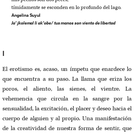
tímidamente se esconden en lo profundo del lago.
Angelina Suyul
Ja’ jkolemal li ak’obe/ tus manos son viento de libertad
I
El erotismo es, acaso, un ímpetu que enardece lo
que encuentra a su paso. La llama que eriza los
poros, el aliento, las sienes, el vientre. La
vehemencia que circula en la sangre por la
sensualidad, la excitación, el placer y deseo hacia el
cuerpo de alguien y al propio. Una manifestación
de la creatividad de nuestra forma de sentir, que