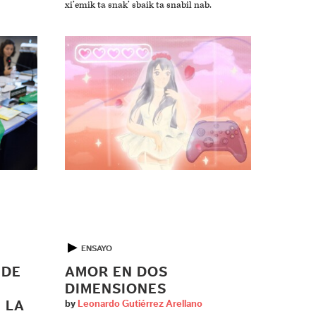
xi’emik ta snak’ sbaik ta snabil nab.
▶
ENSAYO
 DE
AMOR EN DOS
DIMENSIONES
 LA
by
Leonardo Gutiérrez Arellano