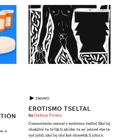
▶
ENSAYO
EROTISMO TSELTAL
STIÓN
by
Delmar Penka
Cosmovisión sexual y erotismo tseltal Xko’laj
chakilvo’ ta te’tik li ak’obe, ta sa’ jelavel sbe ta
e, a
yut jchil; xko’laj cha’kot choyetik li jchu’e,