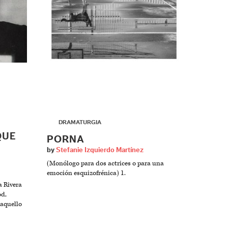
▶
DRAMATURGIA
QUE
PORNA
by
Stefanie Izquierdo Martínez
(Monólogo para dos actrices o para una
emoción esquizofrénica) 1.
a Rivera
od,
 aquello