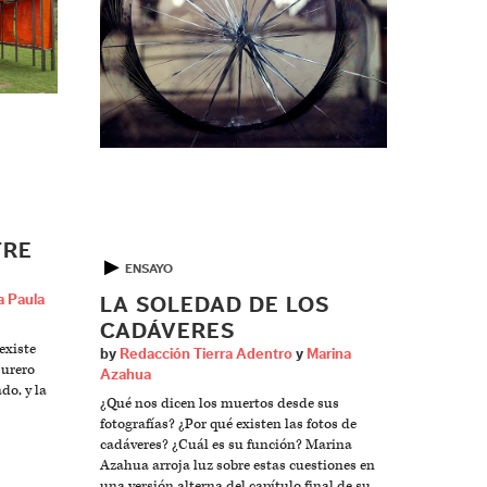
TRE
▶
ENSAYO
 Paula
LA SOLEDAD DE LOS
CADÁVERES
existe
by
Redacción Tierra Adentro
y
Marina
surero
Azahua
do, y la
¿Qué nos dicen los muertos desde sus
fotografías? ¿Por qué existen las fotos de
cadáveres? ¿Cuál es su función? Marina
Azahua arroja luz sobre estas cuestiones en
una versión alterna del capítulo final de su