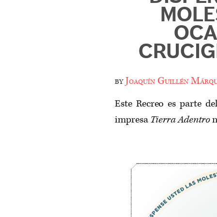
MOLE
OCA
CRUCIG
by
Joaquín Guillén Márq
Este Recreo es parte de
impresa
Tierra Adentro
n