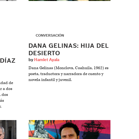
▶
CONVERSACIÓN
DANA GELINAS: HIJA DEL
DESIERTO
 DÍAZ
by
Hamlet Ayala
Dana Gelinas (Monclova, Coahuila, 1962) es
poeta, traductora y narradora de cuento y
novela infantil y juvenil.
iudad de
r a dos
, dos
más
.