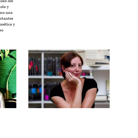
ioso del
ola y
omo una
ortantes
poética y
so
.