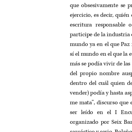
que obsesivamente se pr
ejercicio, es decir, quié
escritura responsable
participe de la industria 
mundo ya en el que Paz f
sí el mundo en el que la e
más se podía vivir de la
del propio nombre ausp
dentro del cuál quien de
vender) podía y hasta asp
me mata”, discurso que e
ser leído en el I Enc
organizado por Seix Bar
sarcástico y serio, Bolañ