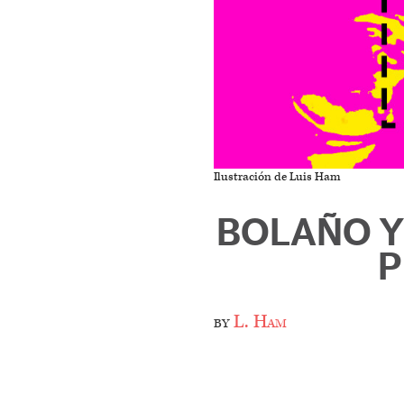
Ilustración de Luis Ham
BOLAÑO Y
P
by
L. Ham