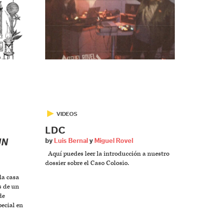
▶
VIDEOS
LDC
UN
by
Luis Bernal
y
Miguel Rovel
Aquí puedes leer la introducción a nuestro
dossier sobre el Caso Colosio.
la casa
s de un
de
pecial en