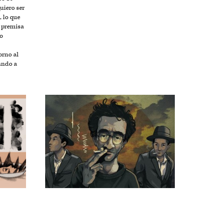
uiero ser
, lo que
a premisa
o
orno al
ando a