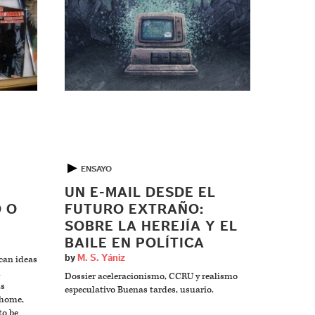
▶
ENSAYO
UN E-MAIL DESDE EL
O O
FUTURO EXTRAÑO:
SOBRE LA HEREJÍA Y EL
BAILE EN POLÍTICA
by
M. S. Yániz
can ideas
h
Dossier aceleracionismo, CCRU y realismo
ás
especulativo Buenas tardes, usuario.
 home,
to be