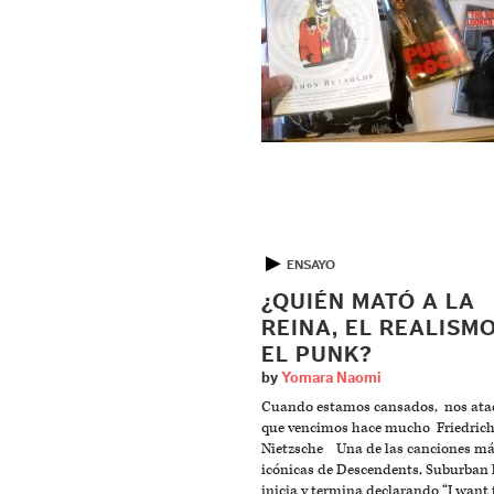
▶
ENSAYO
¿QUIÉN MATÓ A LA
REINA, EL REALISM
EL PUNK?
by
Yomara Naomi
Cuando estamos cansados, nos ata
que vencimos hace mucho Friedric
Nietzsche Una de las canciones m
icónicas de Descendents, Suburban
inicia y termina declarando “I want 