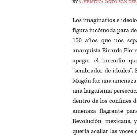
by
Christina Soto van der
Los imaginarios e ideol
figura incómoda para des
150 años que nos sepa
anarquista Ricardo Flor
apagar el incendio qu
“sembrador de ideales”. 
Magón fue una amenaza t
una larguísima persecuci
dentro de los confines d
amenaza flagrante para 
Revolución mexicana y
quería acallar las voces 