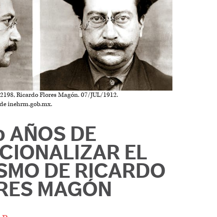
 2198, Ricardo Flores Magón. 07/JUL/1912.
e inehrm.gob.mx.
0 AÑOS DE
UCIONALIZAR EL
SMO DE RICARDO
RES MAGÓN