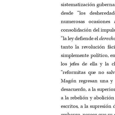
sistematización guberna
desde “los desheredad
numerosas ocasiones a
consolidación del impuls
“la ley defiende el
derech
tanto la revolución fá
simplemente político, e
los jefes de ella y la 
“reformitas que no salv
Magón regresan una y o
desacuerdo, a la superio
a la rebelión y abolició
escritos, a la supresión d
embargo, parece que su e