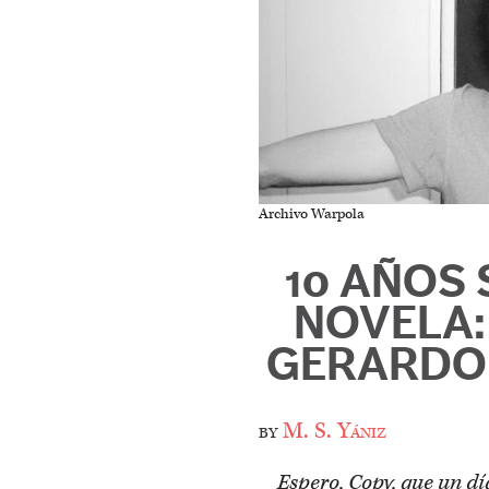
Archivo Warpola
10 AÑOS 
NOVELA:
GERARDO 
by
M. S. Yániz
Espero, Copy, que un dí