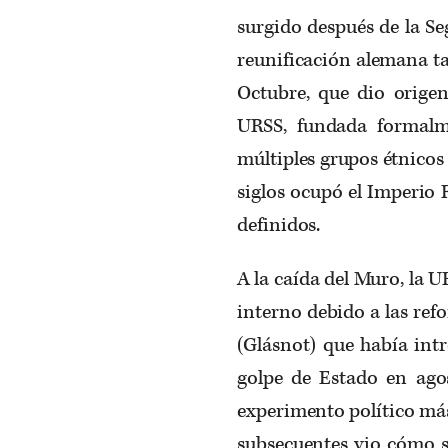
surgido después de la S
reunificación alemana ta
Octubre, que dio origen
URSS, fundada formalm
múltiples grupos étnicos
siglos ocupó el Imperio 
definidos.
A la caída del Muro, la 
interno debido a las ref
(Glásnot) que había int
golpe de Estado en agos
experimento político más
subsecuentes vio cómo s