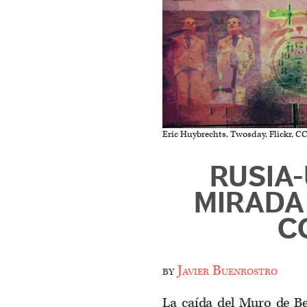
Eric Huybrechts, Twosday, Flickr, CC
RUSIA
MIRADA
C
by
Javier Buenrostro
La caída del Muro de Ber