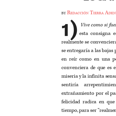
by
Redacción Tierra Aden
1)
Vive como si fue
esta consigna e
realmente se convenciera 
se entregaría a las bajas
en reír como en una po
convenciera de que es el
miseria y la infinita sen
sentiría arrepentimi
extrañamiento por el pa
felicidad radica en q
tiempo, para ser “realment