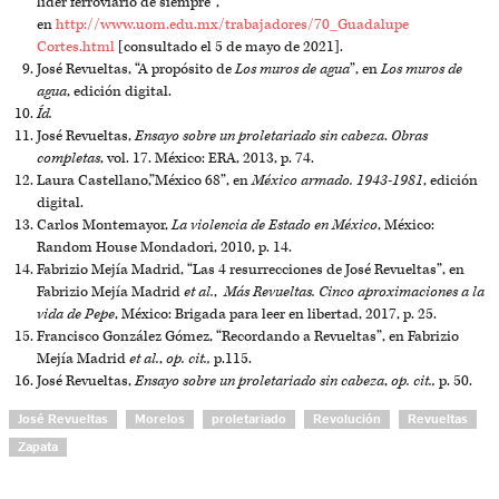
líder ferroviario de siempre”,
en
http://www.uom.edu.mx/trabajadores/70_Guadalupe
Cortes.html
[consultado el 5 de mayo de 2021].
José Revueltas, “A propósito de
Los muros de agua
”, en
Los muros de
agua
, edición digital.
Íd.
José Revueltas,
Ensayo sobre un proletariado sin cabeza
.
Obras
completas
, vol. 17. México: ERA, 2013, p. 74.
Laura Castellano,”México 68”, en
México armado. 1943-1981
, edición
digital.
Carlos Montemayor,
La violencia de Estado en México
, México:
Random House Mondadori, 2010, p. 14.
Fabrizio Mejía Madrid, “Las 4 resurrecciones de José Revueltas”, en
Fabrizio Mejía Madrid
et al.
,
Más Revueltas. Cinco aproximaciones a la
vida de Pepe
, México: Brigada para leer en libertad, 2017, p. 25.
Francisco González Gómez, “Recordando a Revueltas”, en Fabrizio
Mejía Madrid
et al.
,
op. cit.,
p.115.
José Revueltas,
Ensayo sobre un proletariado sin cabeza
,
op. cit.,
p. 50.
José Revueltas
Morelos
proletariado
Revolución
Revueltas
Zapata