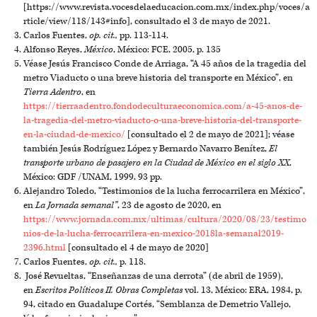
[https://www.revista.vocesdelaeducacion.com.mx/index.php/voces/a
rticle/view/118/143#info], consultado el 3 de mayo de 2021.
Carlos Fuentes,
op. cit.,
pp. 113-114.
Alfonso Reyes,
México
, México: FCE, 2005, p. 135
Véase Jesús Francisco Conde de Arriaga, “A 45 años de la tragedia del
metro Viaducto o una breve historia del transporte en México”, en
Tierra Adentro
, en
https://tierraadentro.fondodeculturaeconomica.com/a-45-anos-de-
la-tragedia-del-metro-viaducto-o-una-breve-historia-del-transporte-
en-la-ciudad-de-mexico/
[consultado el 2 de mayo de 2021]; véase
también Jesús Rodríguez López y Bernardo Navarro Benítez,
El
transporte urbano de pasajero en la Ciudad de México en el siglo XX
,
México: GDF /UNAM, 1999, 93 pp.
Alejandro Toledo, “Testimonios de la lucha ferrocarrilera en México”,
en
La Jornada semanal”
, 23 de agosto de 2020, en
https://www.jornada.com.mx/ultimas/cultura/2020/08/23/testimo
nios-de-la-lucha-ferrocarrilera-en-mexico-2018la-semanal2019-
2396.html
[consultado el 4 de mayo de 2020]
Carlos Fuentes,
op. cit.,
p. 118.
José Revueltas, “Enseñanzas de una derrota” (de abril de 1959),
en
Escritos Políticos II. Obras Completas
vol. 13, México: ERA, 1984, p.
94, citado en Guadalupe Cortés, “Semblanza de Demetrio Vallejo,