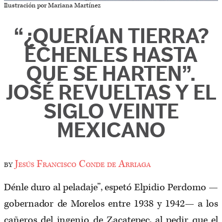
Ilustración por Mariana Martínez
“¿QUERÍAN TIERRA?
ÉCHENLES HASTA
QUE SE HARTEN”.
JOSÉ REVUELTAS Y EL
SIGLO VEINTE
MEXICANO
by
Jesús Francisco Conde de Arriaga
Dénle duro al peladaje”, espetó Elpidio Perdomo ­—
gobernador de Morelos entre 1938 y 1942— a los
cañeros del ingenio de Zacatepec, al pedir que el