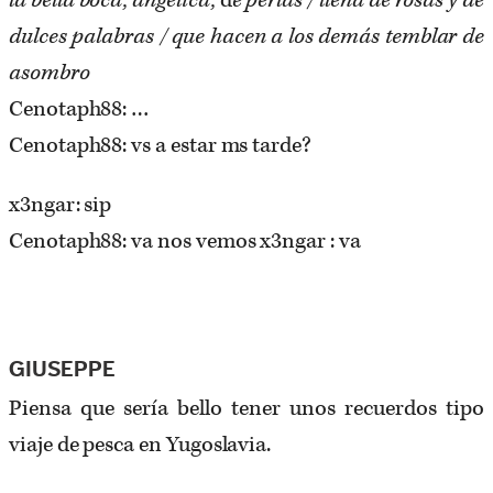
la bella boca, angélica,
d
e perlas / llena de rosas y de
dulces palabras / que hacen a los demás temblar de
asombro
Cenotaph88: …
Cenotaph88: vs a estar ms tarde?
x3ngar: sip
Cenotaph88: va nos vemos x3ngar : va
GIUSEPPE
Piensa que sería bello tener unos recuerdos tipo
viaje de pesca en Yugoslavia.