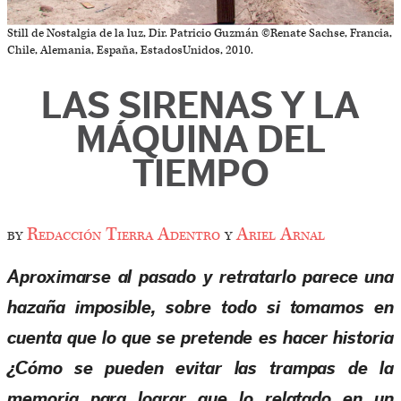
Still de Nostalgia de la luz, Dir. Patricio Guzmán ©Renate Sachse, Francia,
Chile, Alemania, España, EstadosUnidos, 2010.
LAS SIRENAS Y LA
MÁQUINA DEL
TIEMPO
by
Redacción Tierra Adentro
y
Ariel Arnal
Aproximarse al pasado y retratarlo parece una
hazaña imposible, sobre todo si tomamos en
cuenta que lo que se pretende es hacer historia
¿Cómo se pueden evitar las trampas de la
memoria para lograr que lo relatado en un