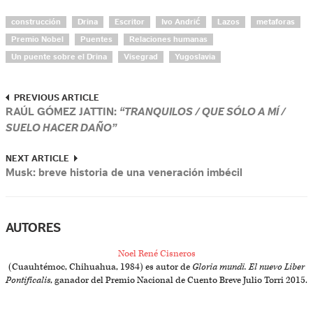
construcción
Drina
Escritor
Ivo Andrić
Lazos
metaforas
Premio Nobel
Puentes
Relaciones humanas
Un puente sobre el Drina
Visegrad
Yugoslavia
PREVIOUS ARTICLE
RAÚL GÓMEZ JATTIN:
“TRANQUILOS / QUE SÓLO A MÍ /
SUELO HACER DAÑO”
NEXT ARTICLE
Musk: breve historia de una veneración imbécil
AUTORES
Noel René Cisneros
(Cuauhtémoc, Chihuahua, 1984) es autor de
Gloria mundi. El nuevo Liber
Pontificalis
, ganador del Premio Nacional de Cuento Breve Julio Torri 2015.