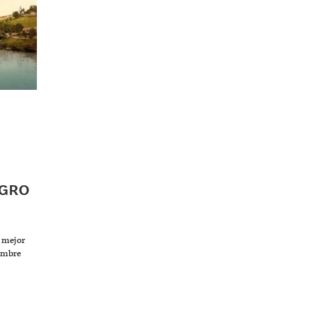
AGRO
l mejor
hombre