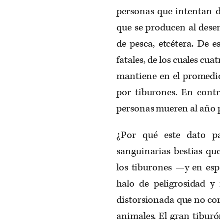
personas que intentan d
que se producen al dese
de pesca, etcétera. De e
fatales, de los cuales cu
mantiene en el promedio
por tiburones. En cont
personas mueren al año p
¿Por qué este dato p
sanguinarias bestias qu
los tiburones —y en esp
halo de peligrosidad y 
distorsionada que no co
animales. El gran tibur