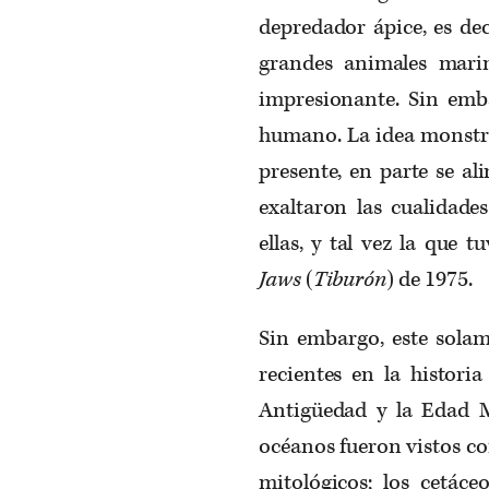
depredador ápice, es dec
grandes animales mari
impresionante. Sin emba
humano. La idea monstru
presente, en parte se al
exaltaron las cualidade
ellas, y tal vez la que 
Jaws
(
Tiburón
) de 1975.
Sin embargo, este solam
recientes en la histori
Antigüedad y la Edad M
océanos fueron vistos co
mitológicos; los cetáce