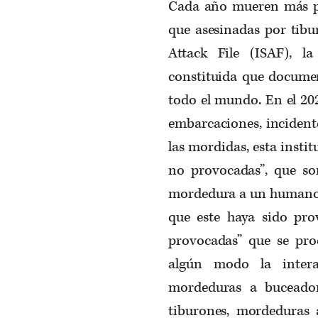
Cada año mueren más p
que asesinadas por tibur
Attack File (ISAF), l
constituida que documen
todo el mundo. En el 20
embarcaciones, incidente
las mordidas, esta insti
no provocadas”, que so
mordedura a un humano v
que este haya sido pr
provocadas” que se pr
algún modo la intera
mordeduras a buceador
tiburones, mordeduras