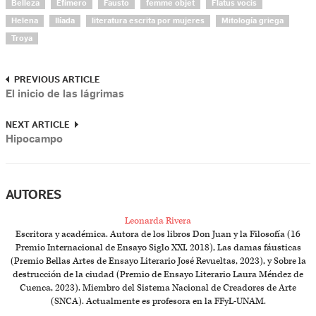
Belleza
Efímero
Fausto
femme objet
Flatus vocis
Helena
Ilíada
literatura escrita por mujeres
Mitología griega
Troya
PREVIOUS ARTICLE
El inicio de las lágrimas
NEXT ARTICLE
Hipocampo
AUTORES
Leonarda Rivera
Escritora y académica. Autora de los libros Don Juan y la Filosofía (16
Premio Internacional de Ensayo Siglo XXI, 2018), Las damas fáusticas
(Premio Bellas Artes de Ensayo Literario José Revueltas, 2023), y Sobre la
destrucción de la ciudad (Premio de Ensayo Literario Laura Méndez de
Cuenca, 2023). Miembro del Sistema Nacional de Creadores de Arte
(SNCA). Actualmente es profesora en la FFyL-UNAM.