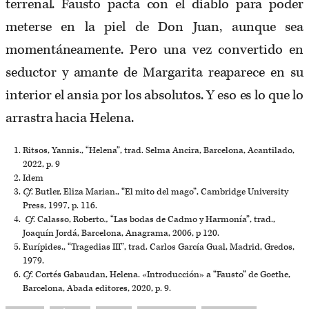
terrenal. Fausto pacta con el diablo para poder
meterse en la piel de Don Juan, aunque sea
momentáneamente. Pero una vez convertido en
seductor y amante de Margarita reaparece en su
interior el ansia por los absolutos. Y eso es lo que lo
arrastra hacia Helena.
Ritsos, Yannis., “Helena”, trad. Selma Ancira, Barcelona, Acantilado,
2022, p. 9
Idem
Cf
. Butler, Eliza Marian., “El mito del mago”, Cambridge University
Press, 1997, p. 116.
Cf
. Calasso, Roberto
.,
“Las bodas de Cadmo y Harmonía”, trad.,
Joaquín Jordá, Barcelona, Anagrama, 2006, p 120.
Eurípides., “Tragedias III”, trad. Carlos García Gual, Madrid, Gredos,
1979.
Cf
. Cortés Gabaudan, Helena. «Introducción» a “Fausto” de Goethe,
Barcelona, Abada editores, 2020, p. 9.