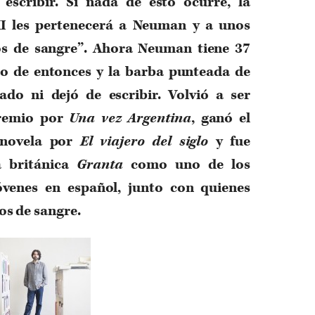
escribir. Si nada de esto ocurre, la
XXI les pertenecerá a Neuman y a unos
s de sangre”. Ahora Neuman tiene 37
o de entonces y la barba punteada de
lado ni dejó de escribir. Volvió a ser
premio por
Una vez Argentina
, ganó el
 novela por
El viajero del siglo
y fue
a británica
Granta
como uno de los
óvenes en español, junto con quienes
os de sangre.