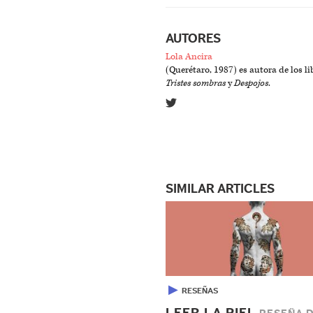
AUTORES
Lola Ancira
(Querétaro, 1987) es autora de los l
Tristes sombras
y
Despojos
.
SIMILAR ARTICLES
▶
RESEÑAS