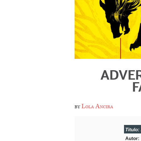
ADVER
F
by
Lola Ancira
Titulo:
Autor: