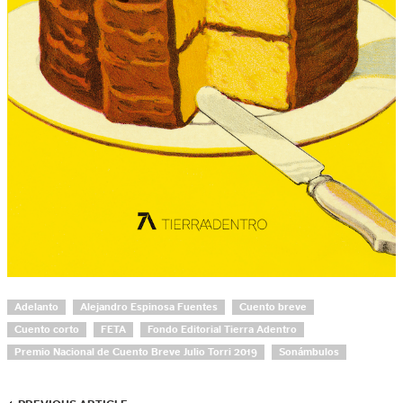
Adelanto
Alejandro Espinosa Fuentes
Cuento breve
Cuento corto
FETA
Fondo Editorial Tierra Adentro
Premio Nacional de Cuento Breve Julio Torri 2019
Sonámbulos