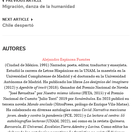
PREVIOUS ARTICLE
Migración, danza de la humanidad
NEXT ARTICLE
Chile despertó
AUTORES
Alejandro Espinosa Fuentes
(Ciudad de México, 1991) Narrador, poeta, editor, traductor y ensayista.
Estudió la carrera de Letras Hispánicas en la UNAM, la maestría en la
Universidad Complutense de Madrid y el doctorado en la Universidad
Autónoma de Madrid. Ha publicado los libros
Los designios del imaginero
(2012) y
Agenbite of inwit
(2018). Ganador del Premio Nacional de Novela
“José Revueltas” por
Nuestro mismo idioma
(FETA, 2015) y el Premio
Nacional de Cuento “Julio Torri” 2019 por
Sonámbulos
. En 2023 publicó su
tercera novela
Mundo anclado
(NitroPress, prólogo de Enrique Vila-Matas).
Ha colaborado en diversas antologías como
Covid: Narrativa mexicana
joven, desde y contra la pandemia
(FCE, 2021) y
La lectura al centro: 55
autobiografías lectoras
(UNAM, 2022), así como en la revista
Quimera,
Barcarola, El Universal, Excélsior,Tierra Adentro y Luvina
. Como editor ha