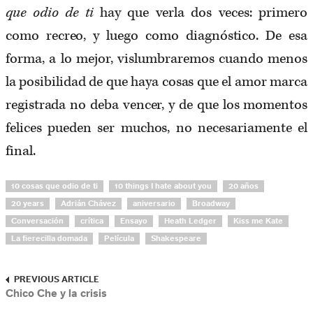
que odio de ti
hay que verla dos veces: primero
como recreo, y luego como diagnóstico. De esa
forma, a lo mejor, vislumbraremos cuando menos
la posibilidad de que haya cosas que el amor marca
registrada no deba vencer, y de que los momentos
felices pueden ser muchos, no necesariamente el
final.
10 cosas que odio de ti
10 things I hate about you
20 años
20 years
Adrián Chávez
aniversario
Broadway
Conversación
crítica
Ensayo
Heath Ledger
Kiss me Kate
La fierecilla domada
Película
Shakespeare
PREVIOUS ARTICLE
Chico Che y la crisis