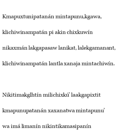
Kmapuxtunipatanán mintapunu,kgawa,
klichiwinampatán pi akin chixkuwín
nikaxmán lakgapasaw lanikat, lalekgamanant,
klichiwinampatán lantla xanaja mintachiwín.
Nikitimakglhtín milichixkú’ laakgapixtit
kmapunupatanán xaxanatwa mintapunu’
wa imá limanín nikintikamasipanín