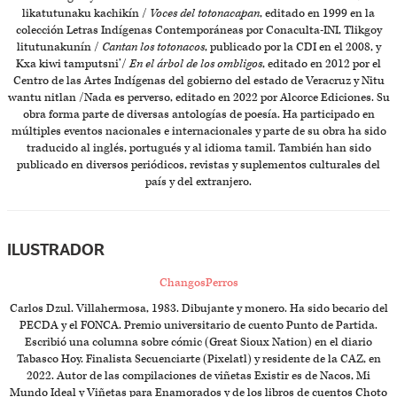
likatutunaku kachikín /
Voces del totonacapan
, editado en 1999 en la
colección Letras Indígenas Contemporáneas por Conaculta-INI, Tlikgoy
litutunakunín /
Cantan los totonacos
, publicado por la CDI en el 2008, y
Kxa kiwi tamputsni’/
En el árbol de los ombligos
, editado en 2012 por el
Centro de las Artes Indígenas del gobierno del estado de Veracruz y Nitu
wantu nitlan /Nada es perverso, editado en 2022 por Alcorce Ediciones. Su
obra forma parte de diversas antologías de poesía. Ha participado en
múltiples eventos nacionales e internacionales y parte de su obra ha sido
traducido al inglés, portugués y al idioma tamil. También han sido
publicado en diversos periódicos, revistas y suplementos culturales del
país y del extranjero.
ILUSTRADOR
ChangosPerros
Carlos Dzul. Villahermosa, 1983. Dibujante y monero. Ha sido becario del
PECDA y el FONCA. Premio universitario de cuento Punto de Partida.
Escribió una columna sobre cómic (Great Sioux Nation) en el diario
Tabasco Hoy. Finalista Secuenciarte (Pixelatl) y residente de la CAZ, en
2022. Autor de las compilaciones de viñetas Existir es de Nacos, Mi
Mundo Ideal y Viñetas para Enamorados y de los libros de cuentos Choto