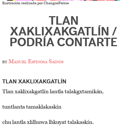
Ilustración realizada por ChangosPerros
TLAN
XAKLIXAKGATLÍN /
PODRÍA CONTARTE
by
Manuel Espinosa Sainos
TLAN XAKLIXAKGATLÍN
Tlan xaklixakgatlín lantla talakgxtamikán,
tuntlanta tamaklakaskín
chu lantla xlilhuwa lhkuyat talakaskín.