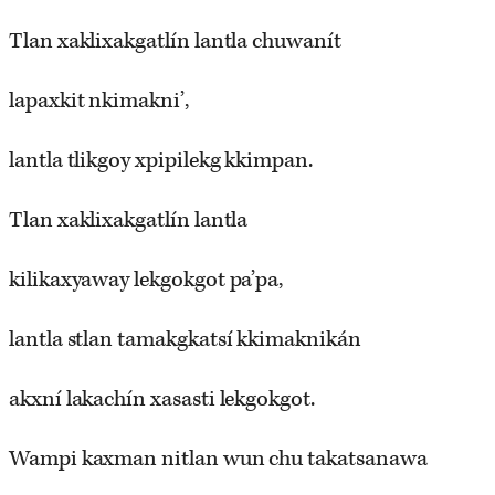
Tlan xaklixakgatlín lantla chuwanít
lapaxkit nkimakni’,
lantla tlikgoy xpipilekg kkimpan.
Tlan xaklixakgatlín lantla
kilikaxyaway lekgokgot pa’pa,
lantla stlan tamakgkatsí kkimaknikán
akxní lakachín xasasti lekgokgot.
Wampi kaxman nitlan wun chu takatsanawa