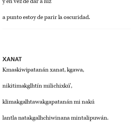
y en vez de dar a luz
a punto estoy de parir la oscuridad.
XANAT
Kmaskiwipatanán xanat, kgawa,
nikitimakglhtín milichixkú’,
klimakgalhtawakgapatanán mi nakú
lantla natakgalhchiwinana mintalipuwán.