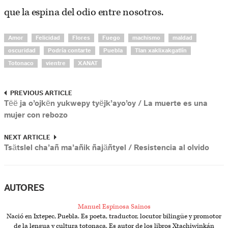
que la espina del odio entre nosotros.
Amor
Felicidad
Flores
Fuego
machismo
maldad
oscuridad
Podría contarte
Puebla
Tlan xaklixakgatlín
Totonaco
vientre
XANAT
PREVIOUS ARTICLE
Tëë ja o’ojkën yukwepy tyëjk’ayo’oy / La muerte es una
mujer con rebozo
NEXT ARTICLE
Tsätslel cha’añ ma’añik ñajäñtyel / Resistencia al olvido
AUTORES
Manuel Espinosa Sainos
Nació en Ixtepec, Puebla. Es poeta, traductor, locutor bilingüe y promotor
de la lengua y cultura totonaca. Es autor de los libros Xtachiwinkán