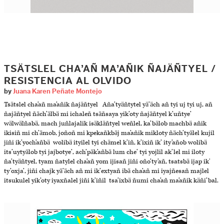
TSÄTSLEL CHA’AÑ MA’AÑIK ÑAJÄÑTYEL /
RESISTENCIA AL OLVIDO
by
Juana Karen Peñate Montejo
Tsätslel cha’añ ma’añik ñajäñtyel Aña’tyäñtytel yä’äch añ tyi uj tyi uj, añ
ñajäñtyel ñäch’älbä mi ichaleñ tsäñsaya yik’oty ñajäñtyel k’uñtye’
wälwälñabä, mach juñlajalik isäkläñtyel weñlel, ka’bälob machbä añik
ikisiñ mi ch’ämob, joñoñ mi kpekañkbäj ma’añik mikloty ñäch’tyälel kujil
jiñi ik’yoch’añbä wolibä ityilel tyi chämel k’iñ, k’ixiñ ik’ ity’añob wolibä
its’uytyälob tyi jajbotye’, ach’päk’añbä lum che’ tyi yojlil ak’lel mi iloty
ña’tyäñtyel, tyam ñatylel cha’añ yom ijisañ jiñi oño’ty’añ, tsatsbä ijap ik'
ty’oxja’, jiñi chajk yä’äch añ mi ik’extyañ ibä cha’añ mi iyajñesañ majlel
itsukulel yik’oty iyaxñalel jiñi k’iñil tsa’ixbä ñumi cha’añ ma’añik käñi’bal.