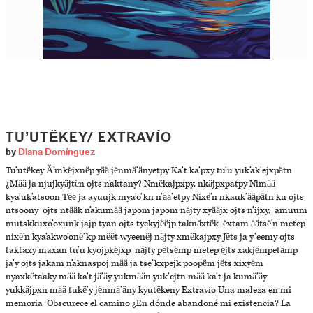
TU’UTËKEY/ EXTRAVÍO
by
Diana Domínguez
Tu’utëkey Ä’mkëjxnëp yää jënmä’änyetpy Ka’t ka’pxy tu’u yuk’ak’ejxpätn
¿Mää ja njujkyäjtën ojts n’aktany? Nmëkajpxpy, nkäjpxpatpy Nimää
kya’uk’atsoon Tëë ja ayuujk mya’o’kn n’ää’etpy Nixë’n nkauk’ääpätn ku ojts
ntsoony ojts ntääk n’akumää japom japom näjty xyääjx ojts n’ijxy, amuum
mutskkuxo’oxunk jajp tyan ojts tyekyjëëjp taknäxtëk ëxtam äätsë’n metep
nixë’n kya’akwo’onë’kp mëët wyeenëj näjty xmëkajpxy Jëts ja y’eemy ojts
taktaxy maxan tu’u kyojpkëjxp näjty pëtsëmp metep ëjts xakjëmpetämp
ja’y ojts jakam n’aknaspoj mää ja tse’kxpejk poopëm jëts xixyëm
nyaxkëta’aky mää ka’t jä’äy yukmään yuk’ejtn mää ka’t ja kumä’äy
yukkäjpxn mää tukë’y jënmä’äny kyutëkeny Extravío Una maleza en mi
memoria Obscurece el camino ¿En dónde abandoné mi existencia? La