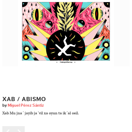
XAB / ABISMO
by
Miguel Pérez Sántiz
Xab Mu jna´ jayib ja´vil xa oyun ta ik´al osil.