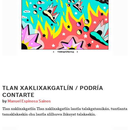
TLAN XAKLIXAKGATLÍN / PODRÍA
CONTARTE
by
Manuel Espinosa Sainos
Tlan xaklixakgatlín Tlan xaklixakgatlín lantla talakgxtamikán, tuntlanta
tamaklakaskín chu lantla xlilhuwa lhkuyat talakaskín.