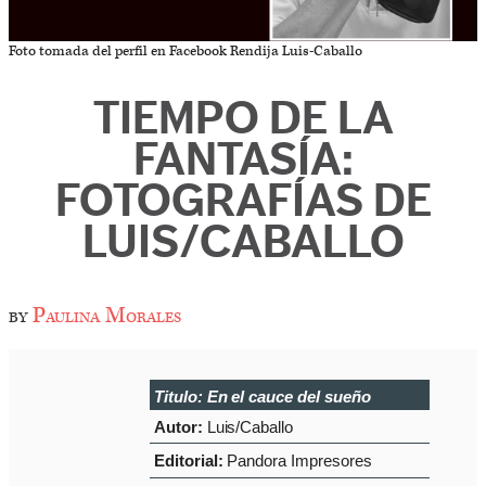
Foto tomada del perfil en Facebook Rendija Luis-Caballo
TIEMPO DE LA
FANTASÍA:
FOTOGRAFÍAS DE
LUIS/CABALLO
by
Paulina Morales
Titulo:
En el cauce del sueño
Autor:
Luis/Caballo
Editorial:
Pandora Impresores