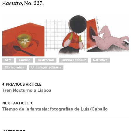
Adentro
, No. 227.
Arte
Cuento
Ilustración
Jimena Estíbaliz
Narrativa
Obra gráfica
Una mujer solitaria
PREVIOUS ARTICLE
Tren Nocturno a Lisboa
NEXT ARTICLE
Tiempo de la fantasía: fotografías de Luis/Caballo