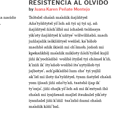
RESISTENCIA AL OLVIDO
by
Juana Karen Peñate Montejo
ta nacido
Tsätslel cha’añ ma’añik ñajäñtyel
.
Aña’tyäñtytel yä’äch añ tyi uj tyi uj, añ
ñajäñtyel ñäch’älbä mi ichaleñ tsäñsaya
yik’oty ñajäñtyel k’uñtye’ wälwälñabä, mach
juñlajalik isäkläñtyel weñlel, ka’bälob
machbä añik ikisiñ mi ch’ämob, joñoñ mi
kpekañkbäj ma’añik mikloty ñäch’tyälel kujil
jiñi ik’yoch’añbä wolibä ityilel tyi chämel k’iñ,
k’ixiñ ik’ ity’añob wolibä its’uytyälob tyi
jajbotye’, ach’päk’añbä lum che’ tyi yojlil
ak’lel mi iloty ña’tyäñtyel, tyam ñatylel cha’añ
yom ijisañ jiñi oño’ty’añ, tsatsbä ijap ik'
ty’oxja’, jiñi chajk yä’äch añ mi ik’extyañ ibä
cha’añ mi iyajñesañ majlel itsukulel yik’oty
iyaxñalel jiñi k’iñil tsa’ixbä ñumi cha’añ
ma’añik käñi’bal.