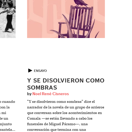
▶
ENSAYO
Y SE DISOLVIERON COMO
SOMBRAS
by
Noel René Cisneros
go cuando
“Y se disolvieron como sombras” dice el
con la
narrador de la novela de un grupo de arrieros
n mi
que conversan sobre los acontecimientos en
de un
Comala —se están llevando a cabo los
onjunto
funerales de Miguel Páramo—, una
tarantela…
conversación que termina con una