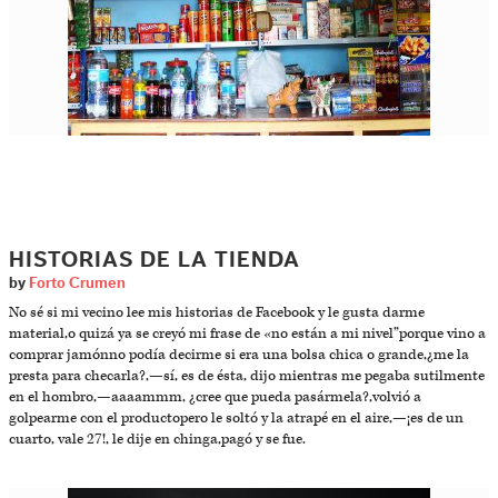
HISTORIAS DE LA TIENDA
by
Forto Crumen
No sé si mi vecino lee mis historias de Facebook y le gusta darme
material,o quizá ya se creyó mi frase de «no están a mi nivel”porque vino a
comprar jamónno podía decirme si era una bolsa chica o grande,¿me la
presta para checarla?,—sí, es de ésta, dijo mientras me pegaba sutilmente
en el hombro,—aaaammm, ¿cree que pueda pasármela?,volvió a
golpearme con el productopero le soltó y la atrapé en el aire,—¡es de un
cuarto, vale 27!, le dije en chinga,pagó y se fue.