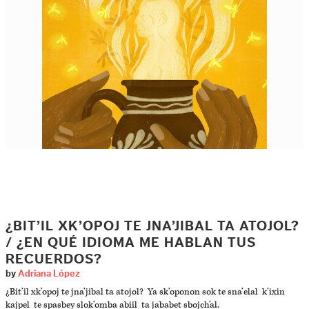
¿BIT’IL XK’OPOJ TE JNA’JIBAL TA ATOJOL?
/ ¿EN QUÉ IDIOMA ME HABLAN TUS
RECUERDOS?
by
Adriana López
¿Bit’il xk’opoj te jna’jibal ta atojol? Ya sk’oponon sok te sna’elal k’ixin
kajpel te spasbey slok’omba abiil ta jababet sbojch’al.