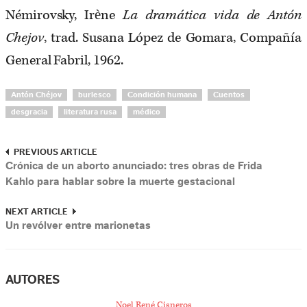
Némirovsky, Irène
La dramática vida de Antón
Chejov
, trad. Susana López de Gomara, Compañía
General Fabril, 1962.
Antón Chéjov
burlesco
Condición humana
Cuentos
desgracia
literatura rusa
médico
PREVIOUS ARTICLE
Crónica de un aborto anunciado: tres obras de Frida
Kahlo para hablar sobre la muerte gestacional
NEXT ARTICLE
Un revólver entre marionetas
AUTORES
Noel René Cisneros