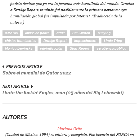
podría decirse que yo era la persona más humillada del mundo. Gracias
a Drudge Report, también fui posiblemente la primera persona cuya
humillación global fue impulsada por Internet. (Traducción de la
autora.)
#MeToo
abuso de poder
affair
Bill Clinton
bullying
chistes humillantes
Drudge Report
Impeachment
Linda Tripp
Monica Lewinsky
reivindicación
Starr Report
vergüenza pública
PREVIOUS ARTICLE
Sobre el mundial de Qatar 2022
NEXT ARTICLE
I hate the fuckin’ Eagles, man (25 años del Big Lebowski)
AUTORES
Mariana Ortiz
(Ciudad de México, 1994) es editora y ensayista. Fue becaria del FONCA en