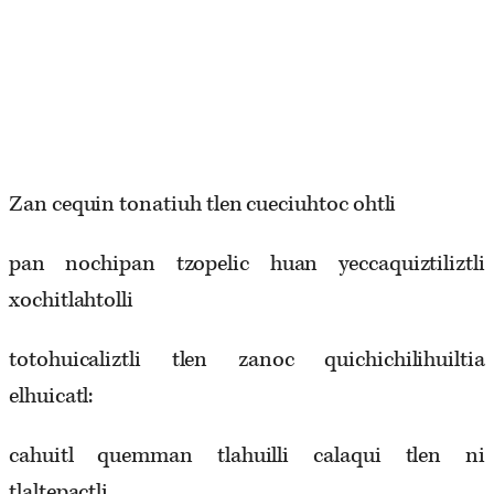
Zan cequin tonatiuh tlen cueciuhtoc ohtli
pan nochipan tzopelic huan yeccaquiztiliztli
xochitlahtolli
totohuicaliztli tlen zanoc quichichilihuiltia
elhuicatl:
cahuitl quemman tlahuilli calaqui tlen ni
tlaltepactli.