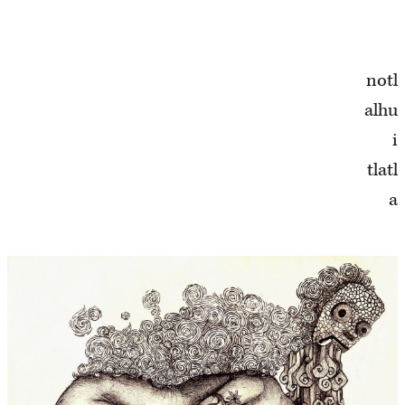
notl
alhu
i
tlatl
a