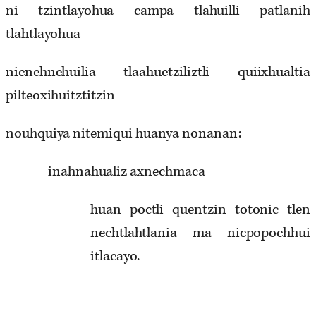
ni tzintlayohua campa tlahuilli patlanih
tlahtlayohua
nicnehnehuilia tlaahuetziliztli quiixhualtia
pilteoxihuitztitzin
nouhquiya nitemiqui huanya nonanan:
inahnahualiz axnechmaca
huan poctli quentzin totonic tlen
nechtlahtlania ma nicpopochhui
itlacayo.