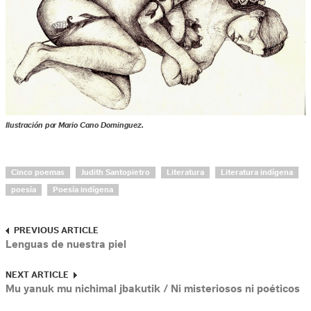
Ilustración por Mario Cano Dominguez.
Cinco poemas
Judith Santopietro
Literatura
Literatura indígena
poesía
Poesía indígena
PREVIOUS ARTICLE
Lenguas de nuestra piel
NEXT ARTICLE
Mu yanuk mu nichimal jbakutik / Ni misteriosos ni poéticos