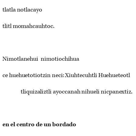
tlatla notlacayo
tlitl momahcauhtoc.
Nimotlanehui nimotiochihua
ce huehuetotiotzin neci: Xiuhtecuhtli Huehueteotl
tliquizaliztli ayoccanah nihueli nicpanextiz.
en
el
centro
de
un
bordado