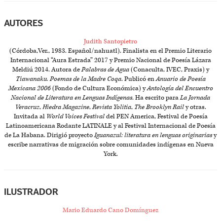
AUTORES
Judith Santopietro
(Córdoba,Ver., 1983. Español/nahuatl). Finalista en el Premio Literario
Internacional “Aura Estrada” 2017 y Premio Nacional de Poesía Lázara
Meldiú 2014. Autora de
Palabras de Agua
(Conaculta, IVEC, Praxis) y
Tiawanaku. Poemas de la Madre Coqa
. Publicó en
Anuario de Poesía
Mexicana 2006
(Fondo de Cultura Económica) y
Antología del Encuentro
Nacional de Literatura en Lenguas Indígenas
. Ha escrito para
La Jornada
Veracruz
,
Hiedra Magazine
,
Revista Yolitia
,
The Brooklyn Rail
y otras.
Invitada al
World Voices Festival
del PEN America, Festival de Poesía
Latinoamericana Rodante LATINALE y al Festival Internacional de Poesía
de La Habana. Dirigió proyecto
Iguanazul: literatura en lenguas originarias
y
escribe narrativas de migración sobre comunidades indígenas en Nueva
York.
ILUSTRADOR
Mario Eduardo Cano Domínguez