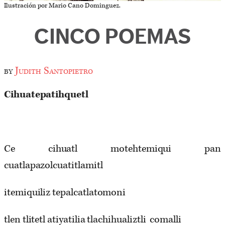
Ilustración por Mario Cano Dominguez.
CINCO POEMAS
by
Judith Santopietro
Cihuatepatihquetl
Ce cihuatl motehtemiqui pan
cuatlapazolcuatitlamitl
itemiquiliz tepalcatlatomoni
tlen tlitetl atiyatilia tlachihualiztli comalli