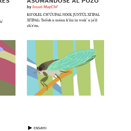
RES
ASOMÁNDOSE AL POZO
by
Josué MayChi’
KO’OLEL CH’ÚUPAL NOOL JUNTÚL XI’IPAL
XI’IPAL: Tsó’ok u máan k’iin in wuk’ u ja’il
u’
ch’e’en.
▶
ENSAYO