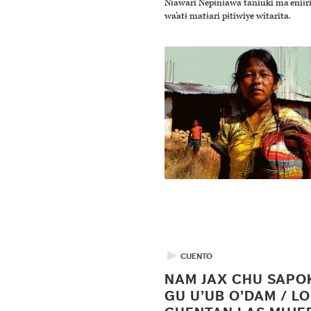
Nɨawari Nepɨnɨawa taniuki ma’eniɨri
wa’atɨ matɨari pɨtiwiye witarita.
▶
CUENTO
NAM JAX CHU SAPO
GU U’UB O’DAM / L