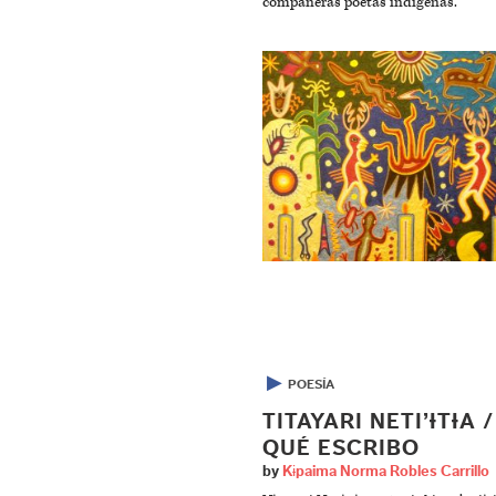
compañeras poetas indígenas.
▶
POESÍA
TITAYARI NETI’ƗTƗA 
QUÉ ESCRIBO
by
Kɨpaima Norma Robles Carrillo