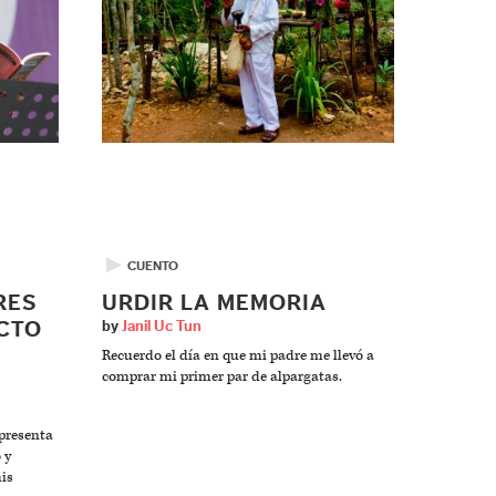
▶
CUENTO
RES
URDIR LA MEMORIA
CTO
by
Janil Uc Tun
Recuerdo el día en que mi padre me llevó a
comprar mi primer par de alpargatas.
epresenta
 y
is