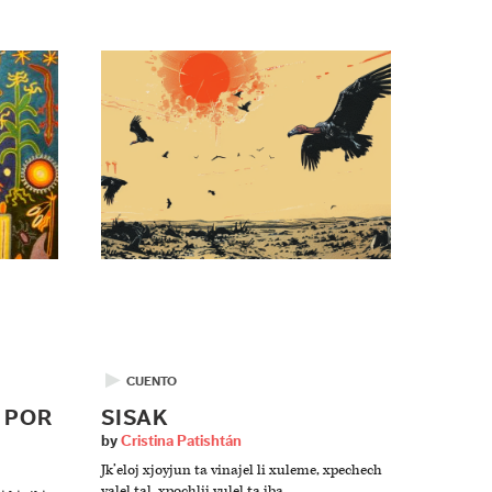
▶
CUENTO
/ POR
SISAK
by
Cristina Patishtán
Jk’eloj xjoyjun ta vinajel li xuleme, xpechech
yalel tal, xpochlij vulel ta jba.