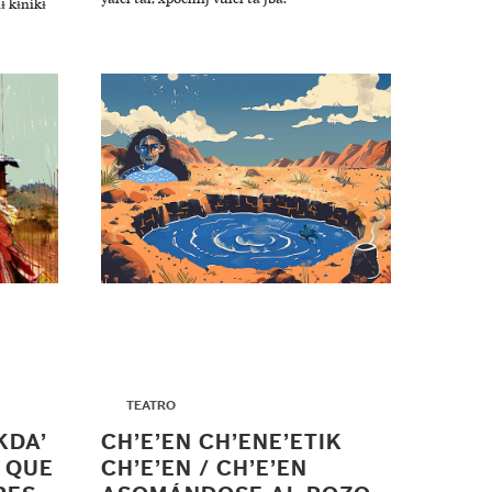
ɨ kɨnikɨ
▶
TEATRO
KDA’
CH’E’EN CH’ENE’ETIK
O QUE
CH’E’EN / CH’E’EN