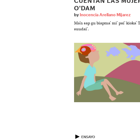
CUENTAN LAS MUJE
O’DAM
by
Inocencia Arellano Mijarez
Ma’n sap gu biapma’ mi’ pai’ kioka’ T
suudai’.
▶
ENSAYO