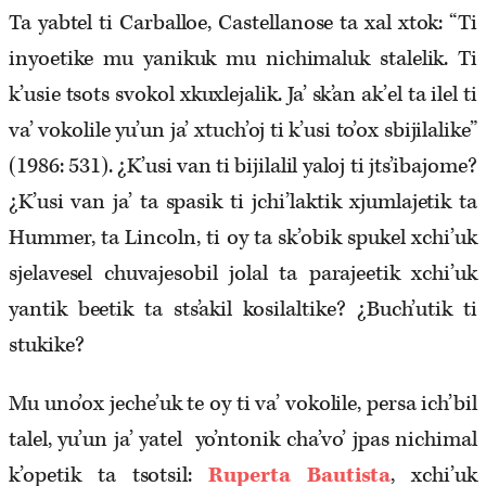
Ta yabtel ti Carballoe, Castellanose ta xal xtok: “Ti
inyoetike mu yanikuk mu nichimaluk stalelik. Ti
k’usie tsots svokol xkuxlejalik. Ja’ sk’an ak’el ta ilel ti
va’ vokolile yu’un ja’ xtuch’oj ti k’usi to’ox sbijilalike”
(1986: 531). ¿K’usi van ti bijilalil yaloj ti jts’ibajome?
¿K’usi van ja’ ta spasik ti jchi’laktik xjumlajetik ta
Hummer, ta Lincoln, ti oy ta sk’obik spukel xchi’uk
sjelavesel chuvajesobil jolal ta parajeetik xchi’uk
yantik beetik ta sts’akil kosilaltike? ¿Buch’utik ti
stukike?
Mu uno’ox jeche’uk te oy ti va’ vokolile, persa ich’bil
talel, yu’un ja’ yatel yo’ntonik cha’vo’ jpas nichimal
k’opetik ta tsotsil:
Ruperta Bautista
, xchi’uk