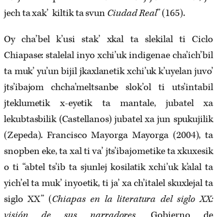
jech ta xak’ kiltik ta svun
Ciudad Real
” (165).
Oy cha’bel k’usi stak’ xkal ta slekilal ti Ciclo
Chiapase: stalelal inyo xchi’uk indigenae cha’ich’bil
ta muk’ yu’un bijil jkaxlanetik xchi’uk k’uyelan juvo’
jts’ibajom chcha’meltsanbe slok’ol ti uts’intabil
jteklumetik x-eyetik ta mantale, jubatel xa
lekubtasbilik (Castellanos) jubatel xa jun spukujilik
(Zepeda). Francisco Mayorga Mayorga (2004), ta
snopben eke, ta xal ti va’ jts’ibajometike ta xkuxesik
o ti “abtel ts’ib ta sjunlej kosilatik xchi’uk k’alal ta
yich’el ta muk’ inyoetik, ti ja’ xa ch’italel skuxlejal ta
siglo XX” (
Chiapas en la literatura del siglo XX:
visión de sus narradores,
Gobierno de