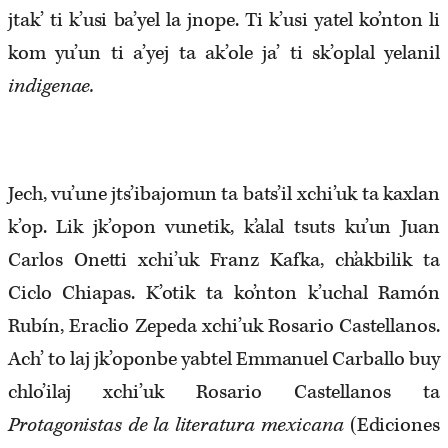
jtak’ ti k’usi ba’yel la jnope. Ti k’usi yatel ko’nton li
kom yu’un ti a’yej ta ak’ole ja’ ti sk’oplal yelanil
indigenae.
Jech, vu’une jts’ibajomun ta bats’il xchi’uk ta kaxlan
k’op. Lik jk’opon vunetik, k’alal tsuts ku’un Juan
Carlos Onetti xchi’uk Franz Kafka, ch’akbilik ta
Ciclo Chiapas. K’otik ta ko’nton k’uchal Ramón
Rubín, Eraclio Zepeda xchi’uk Rosario Castellanos.
Ach’ to laj jk’oponbe yabtel Emmanuel Carballo buy
chlo’ilaj xchi’uk Rosario Castellanos ta
Protagonistas de la literatura mexicana
(Ediciones