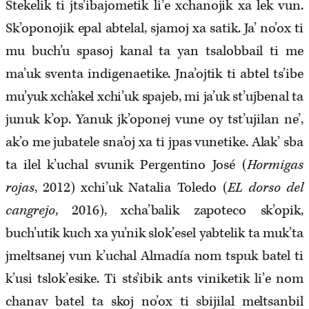
Stekelik ti jts’ibajometik li’e xchanojik xa lek vun.
Sk’oponojik epal abtelal, sjamoj xa satik. Ja’ no’ox ti
mu buch’u spasoj kanal ta yan tsalobbail ti me
ma’uk sventa indigenaetike. Jna’ojtik ti abtel ts’ibe
mu’yuk xch’akel xchi’uk spajeb, mi ja’uk st’ujbenal ta
junuk k’op. Yanuk jk’oponej vune oy tst’ujilan ne’,
ak’o me jubatele sna’oj xa ti jpas vunetike. Alak’ sba
ta ilel k’uchal svunik Pergentino José (
Hormigas
rojas
, 2012) xchi’uk Natalia Toledo (
EL dorso del
cangrejo
, 2016), xcha’balik zapoteco sk’opik,
buch’utik kuch xa yu’nik slok’esel yabtelik ta muk’ta
jmeltsanej vun k’uchal Almadía nom tspuk batel ti
k’usi tslok’esike. Ti sts’ibik ants viniketik li’e nom
chanav batel ta skoj no’ox ti sbijilal meltsanbil