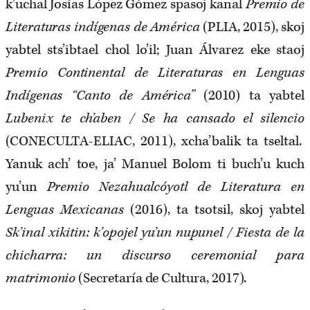
k’uchal Josías López Gómez spasoj kanal
Premio de
Literaturas indígenas de América
(PLIA, 2015), skoj
yabtel sts’ibtael chol lo’il; Juan Álvarez eke staoj
Premio Continental de Literaturas en Lenguas
Indígenas “Canto de América”
(2010) ta yabtel
Lubenix te ch’aben / Se ha cansado el silencio
(CONECULTA-ELIAC, 2011), xcha’balik ta tseltal.
Yanuk ach’ toe, ja’ Manuel Bolom ti buch’u kuch
yu’un
Premio Nezahualcóyotl de Literatura en
Lenguas Mexicanas
(2016), ta tsotsil, skoj yabtel
Sk’inal xikitin: k’opojel yu’un nupunel / Fiesta de la
chicharra: un discurso ceremonial para
matrimonio
(Secretaría de Cultura, 2017).