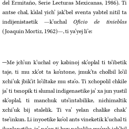
del Ermitaño, Serie Lecturas Mexicanas, 1986). Ti
antse chal, k’alal yich’ jak’bel sventa yabtel nitil ta
indijenistaetik —k’uchal
Oficio de tinieblas
(Joaquin Mortiz, 1962)—, ti ya’yej li’e:
─Me jch’un k’uchal oy kabinoj sk’oplal ti ts’ibetik
taje, ti mu xk’ot ta ko’ntone, jmuk’ta cholbil lo’il
xchi’uk jbik’it lo’iltake mu sta’o. Ti xchopolil chkile
ja’ ti tsnopik ti slumal indigenaetike ja’ xa jun yustil
sk’oplal, ti manchuk uts’intabilike, nichimaltik
xchi’uk bij stalelik. Ti va’ yelan chalike chak’
tse’inkun. Li inyoetike ko’ol ants vineketik k’uchal ti