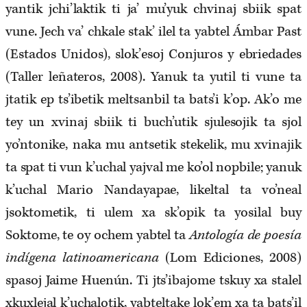
yantik jchi’laktik ti ja’ mu’yuk chvinaj sbiik spat
vune. Jech va’ chkale stak’ ilel ta yabtel Ámbar Past
(Estados Unidos), slok’esoj Conjuros y ebriedades
(Taller leñateros, 2008). Yanuk ta yutil ti vune ta
jtatik ep ts’ibetik meltsanbil ta bats’i k’op. Ak’o me
tey un xvinaj sbiik ti buch’utik sjulesojik ta sjol
yo’ntonike, naka mu antsetik stekelik, mu xvinajik
ta spat ti vun k’uchal yajval me ko’ol nopbile; yanuk
k’uchal Mario Nandayapae, likeltal ta vo’neal
jsoktometik, ti ulem xa sk’opik ta yosilal buy
Soktome, te oy ochem yabtel ta
Antología de poesía
indígena latinoamericana
(Lom Ediciones, 2008)
spasoj Jaime Huenún. Ti jts’ibajome tskuy xa stalel
xkuxlejal k’uchalotik, yabteltake lok’em xa ta bats’il