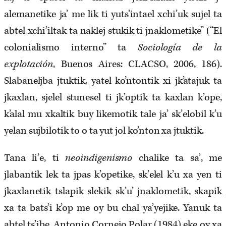
alemanetike ja’ me lik ti yuts’intael xchi’uk sujel ta
abtel xchi’iltak ta naklej stukik ti jnaklometike” (“El
colonialismo interno” ta
Sociología de la
explotación
, Buenos Aires: CLACSO, 2006, 186).
Slabaneljba jtuktik, yatel ko’ntontik xi jk’atajuk ta
jkaxlan, sjelel stunesel ti jk’optik ta kaxlan k’ope,
k’alal mu xkaltik buy likemotik tale ja’ sk’elobil k’u
yelan sujbilotik to o ta yut jol ko’nton xa jtuktik.
Tana li’e, ti
neoindigenismo
chalike ta sa’, me
jlabantik lek ta jpas k’opetike, sk’elel k’u xa yen ti
jkaxlanetik tslapik slekik sk’u’ jnaklometik, skapik
xa ta bats’i k’op me oy bu chal ya’yejike. Yanuk ta
abtel ts’ibe, Antonio Cornejo Polar (1984) eke oy xa