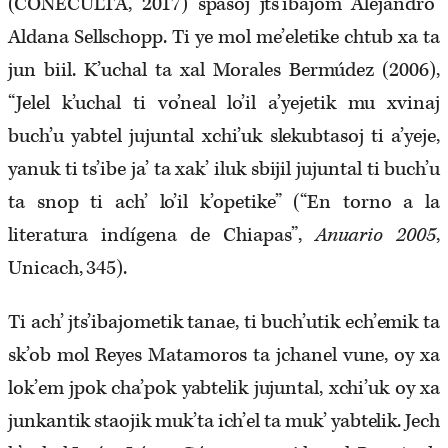
(CONECULTA, 2017) spasoj jts’ibajom Alejandro
Aldana Sellschopp. Ti ye mol me’eletike chtub xa ta
jun biil. K’uchal ta xal Morales Bermúdez (2006),
“Jelel k’uchal ti vo’neal lo’il a’yejetik mu xvinaj
buch’u yabtel jujuntal xchi’uk slekubtasoj ti a’yeje,
yanuk ti ts’ibe ja’ ta xak’ iluk sbijil jujuntal ti buch’u
ta snop ti ach’ lo’il k’opetike” (“En torno a la
literatura indígena de Chiapas”,
Anuario 2005
,
Unicach, 345).
Ti ach’ jts’ibajometik tanae, ti buch’utik ech’emik ta
sk’ob mol Reyes Matamoros ta jchanel vune, oy xa
lok’em jpok cha’pok yabtelik jujuntal, xchi’uk oy xa
junkantik staojik muk’ta ich’el ta muk’ yabtelik. Jech