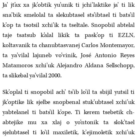
Ja’ jt’ax xa jk’obtik yu’unik ti jchi’laktike ja’ ti lik
sna’bik smelolal ta slekubtasel sts’ibtael ti bats’il
k’op ta tsotsil xchi’ik ta tseltale. Snopobil abtelal
taje tsatsub k’alal likik ta pask’op ti EZLN,
koltavanik ta chanubtasvanej Carlos Montemayor,
ta ya’vilal lajuneb vo’vinik, José Antonio Reyes
Matamoros xchi’uk Alejandro Aldana Sellschopp,
ta slikebal ya’vilal 2000.
Sk’oplal ti snopobil ach’ ts’ib lo’il ta sbijil yutsil ti
jk’optike lik sjelbe snopbenal stuk’ubtasel xchi’uk
yabtelanel ti bats’il k’ope. Ti kerem tsebetik ch-
abtejike mu xa xlaj o yo’ntonik ta slok’tael
sjelubtasel ti lo’il maxiletik, k’ejimoletik xchi’uk