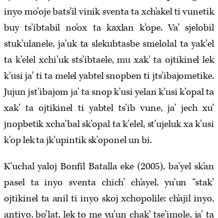
inyo mo’oje bats’il vinik sventa ta xch’akel ti vunetik
buy ts’ibtabil no’ox ta kaxlan k’ope. Va’ sjelobil
stuk’ulanele, ja’uk ta slekubtasbe smelolal ta yak’el
ta k’elel xchi’uk sts’ibtaele, mu xak’ ta ojtikinel lek
k’usi ja’ ti ta melel yabtel snopben ti jts’ibajometike.
Jujun jst’ibajom ja’ ta snop k’usi yelan k’usi k’opal ta
xak’ ta ojtikinel ti yabtel ts’ib vune, ja’ jech xu’
jnopbetik xcha’bal sk’opal ta k’elel, st’ujeluk xa k’usi
k’op lek ta jk’upintik sk’oponel un bi.
K’uchal yaloj Bonfil Batalla eke (2005), ba’yel sk’an
pasel ta inyo sventa chich’ ch’ayel, yu’un “stak’
ojtikinel ta anil ti inyo skoj xchopolile: ch’ajil inyo,
antivo, bo’lat, lek to me yu’un chak’ tse’imole, ja’ ta