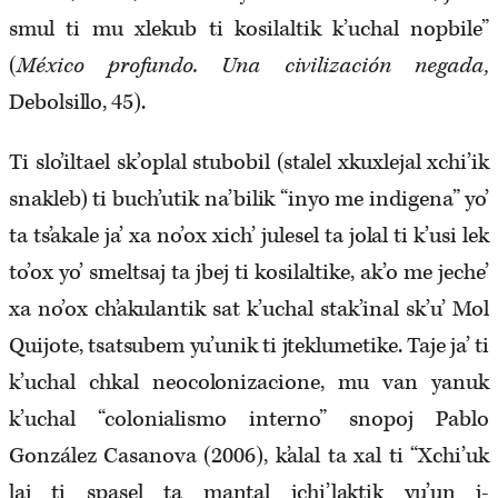
smul ti mu xlekub ti kosilaltik k’uchal nopbile”
(
México profundo.
Una civilización negada,
Debolsillo, 45).
Ti slo’iltael sk’oplal stubobil (stalel xkuxlejal xchi’ik
snakleb) ti buch’utik na’bilik “inyo me indigena” yo’
ta ts’akale ja’ xa no’ox xich’ julesel ta jolal ti k’usi lek
to’ox yo’ smeltsaj ta jbej ti kosilaltike, ak’o me jeche’
xa no’ox ch’akulantik sat k’uchal stak’inal sk’u’ Mol
Quijote, tsatsubem yu’unik ti jteklumetike. Taje ja’ ti
k’uchal chkal neocolonizacione, mu van yanuk
k’uchal “colonialismo interno” snopoj Pablo
González Casanova (2006), k’alal ta xal ti “Xchi’uk
laj ti spasel ta mantal jchi’laktik yu’un j-