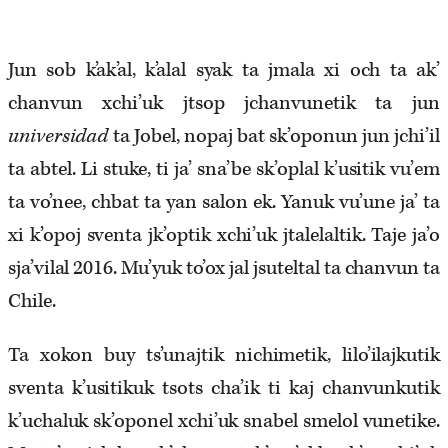
Jun sob k’ak’al, k’alal syak ta jmala xi och ta ak’
chanvun xchi’uk jtsop jchanvunetik ta jun
universidad
ta Jobel, nopaj bat sk’oponun jun jchi’il
ta abtel. Li stuke, ti ja’ sna’be sk’oplal k’usitik vu’em
ta vo’nee, chbat ta yan salon ek. Yanuk vu’une ja’ ta
xi k’opoj sventa jk’optik xchi’uk jtalelaltik. Taje ja’o
sja’vilal 2016. Mu’yuk to’ox jal jsuteltal ta chanvun ta
Chile.
Ta xokon buy ts’unajtik nichimetik, lilo’ilajkutik
sventa k’usitikuk tsots cha’ik ti kaj chanvunkutik
k’uchaluk sk’oponel xchi’uk snabel smelol vunetike.