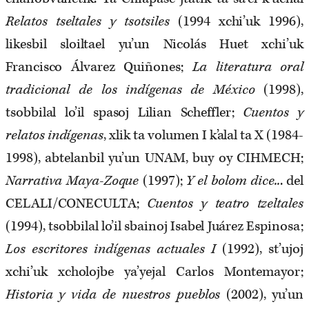
Relatos tseltales y tsotsiles
(1994 xchi’uk 1996),
likesbil sloiltael yu’un Nicolás Huet xchi’uk
Francisco Álvarez Quiñones;
La literatura oral
tradicional de los indígenas de México
(1998),
tsobbilal lo’il spasoj Lilian Scheffler;
Cuentos y
relatos indígenas
, xlik ta volumen I k’alal ta X (1984-
1998), abtelanbil yu’un UNAM, buy oy CIHMECH;
Narrativa Maya-Zoque
(1997);
Y el bolom dice..
. del
CELALI/CONECULTA;
Cuentos y teatro tzeltales
(1994), tsobbilal lo’il sbainoj Isabel Juárez Espinosa;
Los escritores indígenas actuales I
(1992), st’ujoj
xchi’uk xcholojbe ya’yejal Carlos Montemayor;
Historia y vida de nuestros pueblos
(2002), yu’un