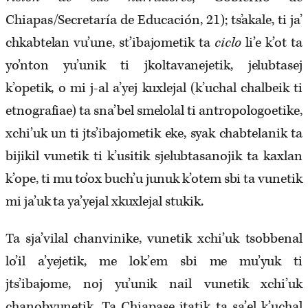
Chiapas/Secretaría de Educación, 21); ts’akale, ti ja’
chkabtelan vu’une, st’ibajometik ta
ciclo
li’e k’ot ta
yo’nton yu’unik ti jkoltavanejetik, jelubtasej
k’opetik, o mi j-al a’yej kuxlejal (k’uchal chalbeik ti
etnografiae) ta sna’bel smelolal ti antropologoetike,
xchi’uk un ti jts’ibajometik eke, syak chabtelanik ta
bijikil vunetik ti k’usitik sjelubtasanojik ta kaxlan
k’ope, ti mu to’ox buch’u junuk k’otem sbi ta vunetik
mi ja’uk ta ya’yejal xkuxlejal stukik.
Ta sja’vilal chanvinike, vunetik xchi’uk tsobbenal
lo’il a’yejetik, me lok’em sbi me mu’yuk ti
jts’ibajome, noj yu’unik nail vunetik xchi’uk
chanobvunetik. Ta Chiapase jtatik ta sa’el k’uchal