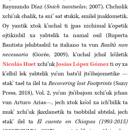
Raymundo Díaz (
Snich tsantselav
,
2007). Chcholik
xchi’uk chalik, ta sni’ sat stukik, smilel jnaklometik.
Oy yantik xtok k’uchal ti jpas nichimal k’opetik
ojtikinbil xa yabtelik ta namal osil (Ruperta
Bautista jelubtasbil ta italiano ta vun
Realtà non
necessaria
(Gorée, 2009), k’uchal jchol lo’iletik
Nicolás Huet
xchi’uk
Josías López Gómez
ti oy xa
k’elbil lek yabtelik yu’un bats’il jts’ibajometike —
stak’ tael ta ilel ta
Recovering lost Footprints
(Suny
Press, 2018), Vol. 2, yu’un jts’ibajom xchi’uk jchan
vun Arturo Arias—, jech xtok ko’ol xa ich’bilik ta
muk’ xchi’uk jkaxlanetik ta tsobbilal abtelal, jech
stak’ ilel ta
El cuento en Chiapas (1993-2015)