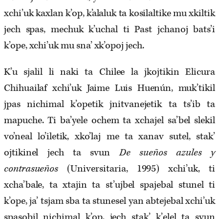
xchi’uk kaxlan k’op, k’alaluk ta kosilaltike mu xkiltik
jech spas, mechuk k’uchal ti Past jchanoj bats’i
k’ope, xchi’uk mu sna’ xk’opoj jech.
K’u sjalil li naki ta Chilee la jkojtikin Elicura
Chihuailaf xchi’uk Jaime Luis Huenún, muk’tikil
jpas nichimal k’opetik jnitvanejetik ta ts’ib ta
mapuche. Ti ba’yele ochem ta xchajel sa’bel slekil
vo’neal lo’iletik, xko’laj me ta xanav sutel, stak’
ojtikinel jech ta svun
De sueños azules y
contrasueños
(Universitaria, 1995) xchi’uk, ti
xcha’bale, ta xtajin ta st’ujbel spajebal stunel ti
k’ope, ja’ tsjam sba ta stunesel yan abtejebal xchi’uk
spasobil nichimal k’op, jech stak’ k’elel ta svun