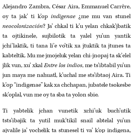
Alejandro Zambra, César Aira, Emmanuel Carrère,
oy ta jak’ ti k’op
indigenae
¿me mu van stunel
neocolonización
? Ja’ chkal ti k’u yelan chkak’jbatik
ta ojtikinele, sujbilotik ta yalel yu’un yantik
jchi’laktik, ti tana li’e vo’tik xa jtuktik ta jtunes ta
kabteltik. Mu me jmojeluk yelan chi-jnopaj ta sk’elel
jlik vun, xu’ xkal
Entre los indios
, me ts’ibtabil yu’un
jun maya me nahuatl, k’uchal me sts’ibtaoj Aira. Ti
k’op “indigenae” kak xa chchapan, jubatele tsokesbe
sk’oplal, vun me oy ta sba ta yolon sbie.
Ti yabtelik jchan vunetik xchi’uk buch’utik
tsts’ibajik ta yutil muk’tikil snail abtelal yu’un
ajvalile ja’ yochelik ta stunesel ti va’ k’op indigena,