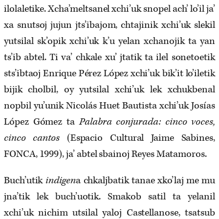
ilolaletike. Xcha’meltsanel xchi’uk snopel ach’ lo’il ja’
xa snutsoj jujun jts’ibajom, chtajinik xchi’uk slekil
yutsilal sk’opik xchi’uk k’u yelan xchanojik ta yan
ts’ib abtel. Ti va’ chkale xu’ jtatik ta ilel sonetoetik
sts’ibtaoj Enrique Pérez López xchi’uk bik’it lo’iletik
bijik cholbil, oy yutsilal xchi’uk lek xchukbenal
nopbil yu’unik Nicolás Huet Bautista xchi’uk Josías
López Gómez ta
Palabra conjurada: cinco voces,
cinco cantos
(Espacio Cultural Jaime Sabines,
FONCA, 1999), ja’ abtel sbainoj Reyes Matamoros.
Buch’utik
indigen
a chkaljbatik tanae xko’laj me mu
jna’tik lek buch’uotik. Smakob satil ta yelanil
xchi’uk nichim utsilal yaloj Castellanose, tsatsub