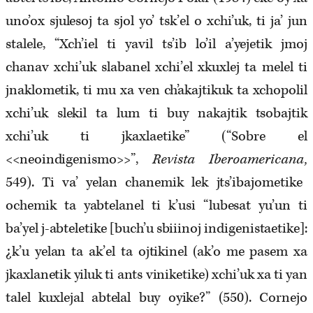
uno’ox sjulesoj ta sjol yo’ tsk’el o xchi’uk, ti ja’ jun
stalele, “Xch’iel ti yavil ts’ib lo’il a’yejetik jmoj
chanav xchi’uk slabanel xchi’el xkuxlej ta melel ti
jnaklometik, ti mu xa ven ch’akajtikuk ta xchopolil
xchi’uk slekil ta lum ti buy nakajtik tsobajtik
xchi’uk ti jkaxlaetike” (“Sobre el
<<
neoindigenismo
>>
”,
Revista Iberoamericana,
549). Ti va’ yelan chanemik lek jts’ibajometike
ochemik ta yabtelanel ti k’usi “lubesat yu’un ti
ba’yel j-abteletike [buch’u sbiiinoj indigenistaetike]:
¿k’u yelan ta ak’el ta ojtikinel (ak’o me pasem xa
jkaxlanetik yiluk ti ants viniketike) xchi’uk xa ti yan
talel kuxlejal abtelal buy oyike?” (550). Cornejo