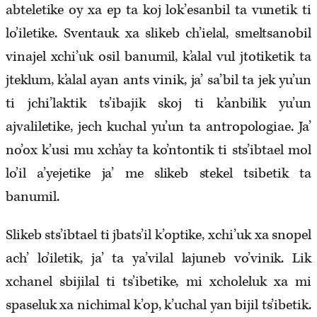
abteletike oy xa ep ta koj lok’esanbil ta vunetik ti
lo’iletike. Sventauk xa slikeb ch’ielal, smeltsanobil
vinajel xchi’uk osil banumil, k’alal vul jtotiketik ta
jteklum, k’alal ayan ants vinik, ja’ sa’bil ta jek yu’un
ti jchi’laktik ts’ibajik skoj ti k’anbilik yu’un
ajvaliletike, jech kuchal yu’un ta antropologiae. Ja’
no’ox k’usi mu xch’ay ta ko’ntontik ti sts’ibtael mol
lo’il a’yejetike ja’ me slikeb stekel tsibetik ta
banumil.
Slikeb sts’ibtael ti jbats’il k’optike, xchi’uk xa snopel
ach’ lo’iletik, ja’ ta ya’vilal lajuneb vo’vinik. Lik
xchanel sbijilal ti ts’ibetike, mi xcholeluk xa mi
spaseluk xa nichimal k’op, k’uchal yan bijil ts’ibetik.