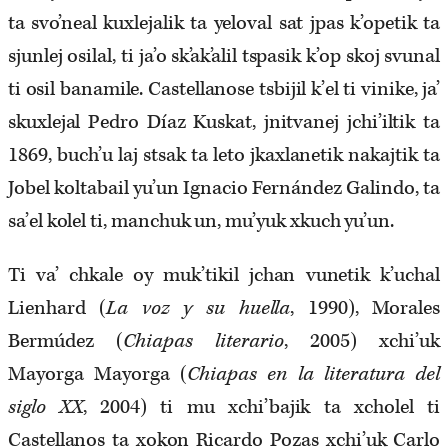
ta svo’neal kuxlejalik ta yeloval sat jpas k’opetik ta
sjunlej osilal, ti ja’o sk’ak’alil tspasik k’op skoj svunal
ti osil banamile. Castellanose tsbijil k’el ti vinike, ja’
skuxlejal Pedro Díaz Kuskat, jnitvanej jchi’iltik ta
1869, buch’u laj stsak ta leto jkaxlanetik nakajtik ta
Jobel koltabail yu’un Ignacio Fernández Galindo, ta
sa’el kolel ti, manchuk un, mu’yuk xkuch yu’un.
Ti va’ chkale oy muk’tikil jchan vunetik k’uchal
Lienhard (
La voz y su huella
, 1990), Morales
Bermúdez (
Chiapas literario
, 2005) xchi’uk
Mayorga Mayorga (
Chiapas en la literatura del
siglo XX
, 2004) ti mu xchi’bajik ta xcholel ti
Castellanos ta xokon Ricardo Pozas xchi’uk Carlo