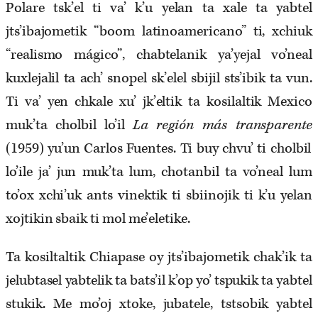
Polare tsk’el ti va’ k’u yelan ta xale ta yabtel
jts’ibajometik “boom latinoamericano” ti, xchiuk
“realismo mágico”, chabtelanik ya’yejal vo’neal
kuxlejalil ta ach’ snopel sk’elel sbijil sts’ibik ta vun.
Ti va’ yen chkale xu’ jk’eltik ta kosilaltik Mexico
muk’ta cholbil lo’il
La región más transparente
(1959) yu’un Carlos Fuentes. Ti buy chvu’ ti cholbil
lo’ile ja’ jun muk’ta lum, chotanbil ta vo’neal lum
to’ox xchi’uk ants vinektik ti sbiinojik ti k’u yelan
xojtikin sbaik ti mol me’eletike.
Ta kosiltaltik Chiapase oy jts’ibajometik chak’ik ta
jelubtasel yabtelik ta bats’il k’op yo’ tspukik ta yabtel
stukik. Me mo’oj xtoke, jubatele, tstsobik yabtel