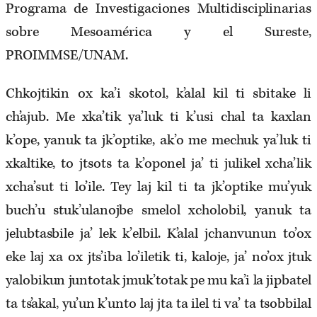
Programa de Investigaciones Multidisciplinarias
sobre Mesoamérica y el Sureste,
PROIMMSE/UNAM.
Chkojtikin ox ka’i skotol, k’alal kil ti sbitake li
ch’ajub. Me xka’tik ya’luk ti k’usi chal ta kaxlan
k’ope, yanuk ta jk’optike, ak’o me mechuk ya’luk ti
xkaltike, to jtsots ta k’oponel ja’ ti julikel xcha’lik
xcha’sut ti lo’ile. Tey laj kil ti ta jk’optike mu’yuk
buch’u stuk’ulanojbe smelol xcholobil, yanuk ta
jelubtasbile ja’ lek k’elbil. K’alal jchanvunun to’ox
eke laj xa ox jts’iba lo’iletik ti, kaloje, ja’ no’ox jtuk
yalobikun juntotak jmuk’totak pe mu ka’i la jipbatel
ta ts’akal, yu’un k’unto laj jta ta ilel ti va’ ta tsobbilal