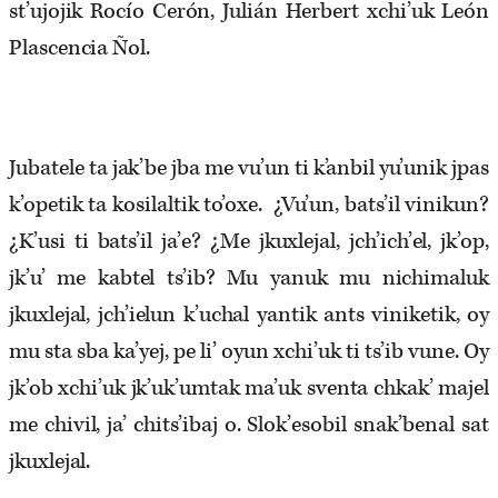
st’ujojik Rocío Cerón, Julián Herbert xchi’uk León
Plascencia Ñol.
Jubatele ta jak’be jba me vu’un ti k’anbil yu’unik jpas
k’opetik ta kosilaltik to’oxe. ¿Vu’un, bats’il vinikun?
¿K’usi ti bats’il ja’e? ¿Me jkuxlejal, jch’ich’el, jk’op,
jk’u’ me kabtel ts’ib? Mu yanuk mu nichimaluk
jkuxlejal, jch’ielun k’uchal yantik ants viniketik, oy
mu sta sba ka’yej, pe li’ oyun xchi’uk ti ts’ib vune. Oy
jk’ob xchi’uk jk’uk’umtak ma’uk sventa chkak’ majel
me chivil, ja’ chits’ibaj o. Slok’esobil snak’benal sat
jkuxlejal.