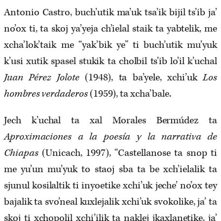
Antonio Castro, buch’utik ma’uk tsa’ik bijil ts’ib ja’
no’ox ti, ta skoj ya’yeja ch’ielal staik ta yabtelik, me
xcha’lok’taik me “yak’bik ye” ti buch’utik mu’yuk
k’usi xutik spasel stukik ta cholbil ts’ib lo’il k’uchal
Juan Pérez Jolote
(1948), ta ba’yele, xchi’uk
Los
hombres verdaderos
(1959), ta xcha’bale.
Jech k’uchal ta xal Morales Bermúdez ta
Aproximaciones a la poesía y la narrativa de
Chiapas
(Unicach, 1997), “Castellanose ta snop ti
me yu’un mu’yuk to staoj sba ta be xch’ielalik ta
sjunul kosilaltik ti inyoetike xchi’uk jeche’ no’ox tey
bajalik ta svo’neal kuxlejalik xchi’uk svokolike, ja’ ta
skoj ti xchopolil xchi’ilik ta naklej jkaxlanetike, ja’