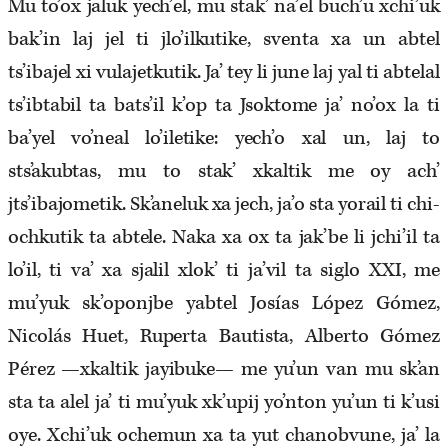
Mu to’ox jaluk yech’el, mu stak’ na’el buch’u xchi’uk
bak’in laj jel ti jlo’ilkutike, sventa xa un abtel
ts’ibajel xi vulajetkutik. Ja’ tey li june laj yal ti abtelal
ts’ibtabil ta bats’il k’op ta Jsoktome ja’ no’ox la ti
ba’yel vo’neal lo’iletike: yech’o xal un, laj to
sts’akubtas, mu to stak’ xkaltik me oy ach’
jts’ibajometik. Sk’aneluk xa jech, ja’o sta yorail ti chi-
ochkutik ta abtele. Naka xa ox ta jak’be li jchi’il ta
lo’il, ti va’ xa sjalil xlok’ ti ja’vil ta siglo XXI, me
mu’yuk sk’oponjbe yabtel Josías López Gómez,
Nicolás Huet, Ruperta Bautista, Alberto Gómez
Pérez —xkaltik jayibuke— me yu’un van mu sk’an
sta ta alel ja’ ti mu’yuk xk’upij yo’nton yu’un ti k’usi
oye. Xchi’uk ochemun xa ta yut chanobvune, ja’ la