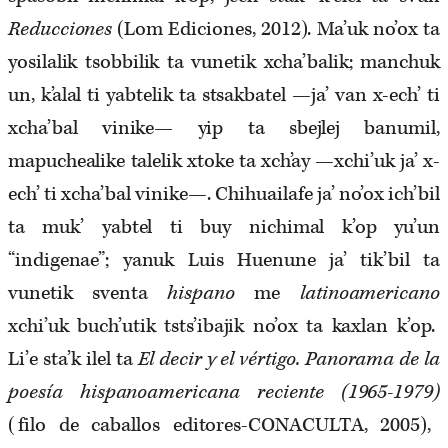
Reducciones
(Lom Ediciones, 2012). Ma’uk no’ox ta
yosilalik tsobbilik ta vunetik xcha’balik; manchuk
un, k’alal ti yabtelik ta stsakbatel —ja’ van x-ech’ ti
xcha’bal vinike— yip ta sbejlej banumil,
mapuchealike talelik xtoke ta xch’ay —xchi’uk ja’ x-
ech’ ti xcha’bal vinike—. Chihuailafe ja’ no’ox ich’bil
ta muk’ yabtel ti buy nichimal k’op yu’un
“indigenae”; yanuk Luis Huenune ja’ tik’bil ta
vunetik sventa
hispano
me
latinoamericano
xchi’uk buch’utik tsts’ibajik no’ox ta kaxlan k’op.
Li’e sta’k ilel ta
El decir y el vértigo. Panorama de la
poesía hispanoamericana reciente (1965-1979)
(filo de caballos editores-CONACULTA, 2005),