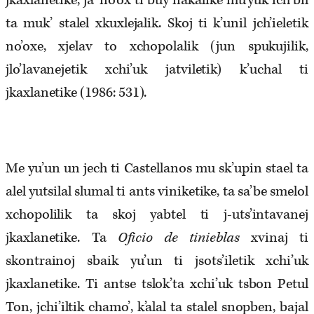
jkaxlanetike, ja’ no’ox ti buy nakalike mu’yuk ich’bil
ta muk’ stalel xkuxlejalik. Skoj ti k’unil jch’ieletik
no’oxe, xjelav to xchopolalik (jun spukujilik,
jlo’lavanejetik xchi’uk jatviletik) k’uchal ti
jkaxlanetike (1986: 531).
Me yu’un un jech ti Castellanos mu sk’upin stael ta
alel yutsilal slumal ti ants viniketike, ta sa’be smelol
xchopolilik ta skoj yabtel ti j-uts’intavanej
jkaxlanetike. Ta
Oficio de tinieblas
xvinaj ti
skontrainoj sbaik yu’un ti jsots’iletik xchi’uk
jkaxlanetike. Ti antse tslok’ta xchi’uk tsbon Petul
Ton, jchi’iltik chamo’, k’alal ta stalel snopben, bajal