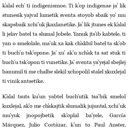
k’alal ech’ ti indigenismoe. Ti k’op indigenae ja’ lik
stunesik yajval lumetik sventa stoyob sbaik yo’ mu
skapsbaik xchi’uk jkaxlanetike. Ja’ lik jtunes ek k’alal
li jelav batel ta slumal Jobele. Yanuk jts’ib kabtele, ti
yan o smelolale, ma’uk xa kak ch’akbil batel ta sk’ob
ti buch’u tsk’opone. Ja’ xu’ ak’u xch’ak ta sat stuk ti
buch’u tsk’opon ti vunetike. Ja’ sventa ya’yejal sbejlej
banumil ti me chalbe slekil xchopolil stalel xkuxlejal
ti vinik antsetike.
K’alal tsuts ku’un yabtel buch’utik tsa’bik smelol
kuxlejal, ak’o me ch’akajtik slumalik jujuntal, xchi’uk
mu’yuk jnopojbetik sk’oplal ba’yele, García
Márquez, Julio Cortázar, k’un to Paul Auster,