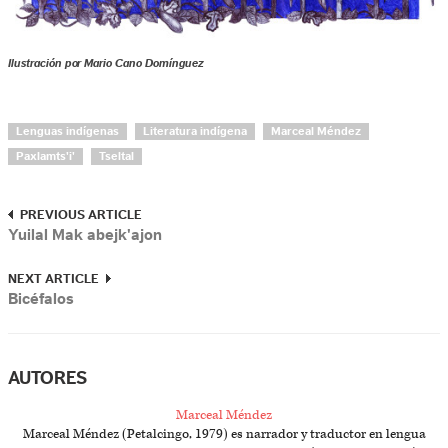
Ilustración por Mario Cano Domínguez
Lenguas indígenas
Literatura indígena
Marceal Méndez
Paxlamts'i'
Tseltal
PREVIOUS ARTICLE
Yuilal Mak abejk'ajon
NEXT ARTICLE
Bicéfalos
AUTORES
Marceal Méndez
Marceal Méndez (Petalcingo, 1979) es narrador y traductor en lengua