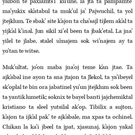
yalbon te paxlamts’i’ ku’une, la jta ta pampamte’
ma’yukix sk’a­tabul ta muk’ul ja’ Pajwuchil, ta yol
jtejklum. Te sbak’ site k’ajon ta cha’sajl tijlem ak’al ta
yijk’al k‘inal. Jun sikil xi’el been ta jbak’etal. La jna’
yilel te jlabe, stalel u’majem sok wi’najem ay ta
yo’tan te witse.
Muk’ultat, jo’on maba jna’oj teme k’an jtae. Ta
ajk’abal ine ayon ta sna jtajon ta Jlekol, ta ya’ibeyel
sk’oplal te bin ora j­abatinel yu’un jtejklum sok been
ta yantik lumetik; soknix te bayel banti jajchemiktal
kristiano ta sleel yutsilal ak’op. Tibilix a sujton,
k’ajon ta ijk’al pak’ te ajk’abale, ma xpas ta ochinel.
Chikan la ka’i jbeel ta jpat, xjasunaj, k’ajon yakal