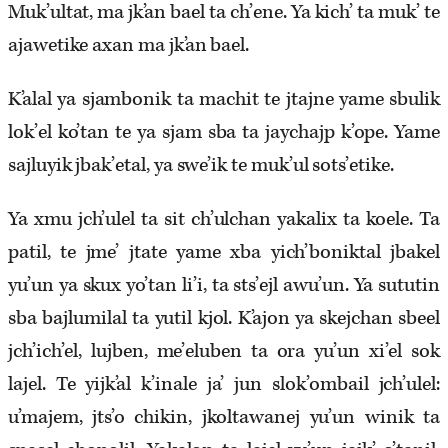
Muk’ultat, ma jk’an bael ta ch’ene. Ya kich’ ta muk’ te
ajawetike axan ma jk’an bael.
K’alal ya sjambonik ta machit te jtajne yame sbulik
lok’el ko’tan te ya sjam sba ta jaychajp k’ope. Yame
sajluyik jbak’etal, ya swe’ik te muk’ul sots’etike.
Ya xmu jch’ulel ta sit ch’ulchan yakalix ta koele. Ta
patil, te jme’ jtate yame xba yich’boniktal jbakel
yu’un ya skux yo’tan li’i, ta sts’ejl awu’un. Ya sututin
sba bajlumilal ta yutil kjol. K’ajon ya skejchan sbeel
jch’ich’el, lujben, me’eluben ta ora yu’un xi’el sok
lajel. Te yijk’al k’inale ja’ jun slok’ombail jch’ulel:
u’majem, jts’o chikin, jkoltawanej yu’un winik ta