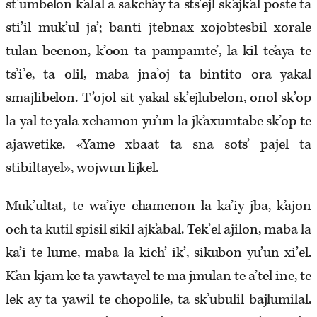
st’umbelon k’alal a sakch’ay ta sts’ejl sk’ajk’al poste ta
sti’il muk’ul ja’; banti jtebnax xojobtesbil xorale
tulan beenon, k’oon ta pampamte’, la kil te’aya te
ts’i’e, ta olil, maba jna’oj ta bintito ora yakal
smajlibelon. T’ojol sit yakal sk’ejlubelon, onol sk’op
la yal te yala xchamon yu’un la jk’axumtabe sk’op te
ajawetike. «Yame xbaat ta sna sots’ pajel ta
stibiltayel», wojwun lijkel.
Muk’ultat, te wa’iye chamenon la ka’iy jba, k’ajon
och ta kutil spisil sikil ajk’abal. Tek’el ajilon, maba la
ka’i te lume, maba la kich’ ik’, sikubon yu’un xi’el.
K’an kjam ke ta yawtayel te ma jmulan te a’tel ine, te
lek ay ta yawil te chopolile, ta sk’ubulil bajlumilal.