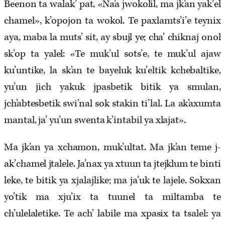
Beenon ta walak’ pat, «Na’a jwokolil, ma jk’an yak’el
chamel», k’opojon ta wokol. Te paxlamts’i’e teynix
aya, maba la muts’ sit, ay sbujl ye; cha’ chiknaj onol
sk’op ta yalel: «Te muk’ul sots’e, te muk’ul ajaw
ku’untike, la sk’an te bayeluk ku’eltik kchebaltike,
yu’un jich yakuk jpasbetik bitik ya smulan,
jch’abtesbetik swi’nal sok stakin ti’lal. La ak’axumta
mantal, ja’ yu’un swenta k’intabil ya xlajat».
Ma jk’an ya xchamon, muk’ultat. Ma jk’an teme j­
ak’chamel jtalele. Ja’nax ya xtuun ta jtejklum te binti
leke, te bitik ya xjalajlike; ma ja’uk te lajele. Sokxan
yo’tik ma xju’ix ta tuunel ta miltamba te
ch’ulelaletike. Te ach’ labile ma xpasix ta tsalel: ya