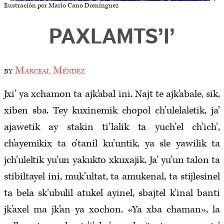
Ilustración por Mario Cano Domínguez
PAXLAMTS’I’
by
Marceal Méndez
Jxi’ ya xchamon ta ajk’abal ini. Najt te ajk’abale, sik,
xiben sba. Tey kuxinemik chopol ch’ulelaletik, ja’
ajawetik ay stakin ti’lalik ta yuch’el ch’ich’,
ch’ayemikix ta o’tanil ku’untik, ya sle yawilik ta
jch’uleltik yu’un yakukto xkuxajik. Ja’ yu’un talon ta
stibiltayel ini, muk’ultat, ta amukenal, ta stijlesinel
ta bela sk’ubulil atukel ayinel, sbajtel k’inal banti
jk’axel ma jk’an ya x­ochon. «Ya xba chaman», la