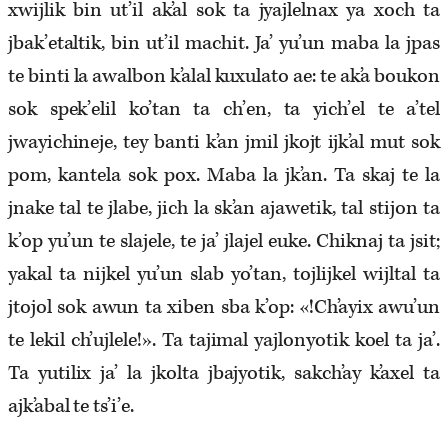
xwijlik bin ut’il ak’al sok ta jyajlelnax ya x­och ta
jbak’etaltik, bin ut’il machit. Ja’ yu’un maba la jpas
te binti la awalbon k’alal kuxulato ae: te ak’a boukon
sok spek’elil ko’tan ta ch’en, ta yich’el te a’tel
jwayichineje, tey banti k’an jmil jkojt ijk’al mut sok
pom, kantela sok pox. Maba la jk’an. Ta skaj te la
jnake tal te jlabe, jich la sk’an ajawetik, tal stijon ta
k’op yu’un te slajele, te ja’ jlajel euke. Chiknaj ta jsit;
yakal ta nijkel yu’un slab yo’tan, tojlijkel wijltal ta
jtojol sok awun ta xiben sba k’op: «!Ch’ayix awu’un
te lekil ch’ujlele!». Ta tajimal yajlonyotik koel ta ja’.
Ta yutilix ja’ la jkolta jbajyotik, sakch’ay k’axel ta
ajk’abal te ts’i’e.