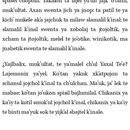
spasel chopolil. Yakalon ta lajel yu’un jajk’ o’tanil,
muk’ultat. Axan swenta jich ya jnop: ta patil te ya
kich’ mukele ak’a jajchuk ta milaw slamalil k’inal; te
slamalil k’inal swenta ya x­obolaj ta jtojoltik, ya
xcham ta jtojoltik, melel te jo’otike, winikotik, ma
jnabetik swenta te slamalil k’inale.
¿Yajlbalix, muk’ultat, te ya’malel ch’ul Yaxal Te’e?
Lajemonix ya’yel. Ko’tan yakuk xk’atpujon ta
schanul jojchol k’inal ta ch’ulchan. Ma’uk, ja’ lek te
mabae; ko’tan jo’ukon spisil bajlumilal. Chikanix ya
ka’iy ta kutil smuk’ul jojchol k’inal, chikanix ya ka’iy
te binti ma’yuk sok te yijk’al sbajtel k’inale.