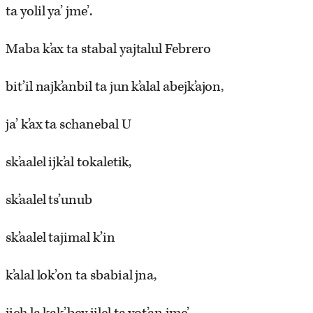
ta yolil ya’ jme’.
Maba k’ax ta stabal yajtalul Febrero
bit’il najk’anbil ta jun k’alal abejk’ajon,
ja’ k’ax ta schanebal U
sk’aalel ijk’al tokaletik,
sk’aalel ts’unub
sk’aalel tajimal k’in
k’alal lok’on ta sbabial jna,