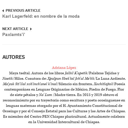
PREVIOUS ARTICLE
Karl Lagerfeld: en nombre de la moda
NEXT ARTICLE
Paxlamts'i'
AUTORES
Adriana López
Maya tseltal. Autora de los libros
Jalbil K’opetik
/Palabras Tejidas y
Naetik
/Hilos. Coautora de:
Xpulpun Sbek’tal Jch’ul Me’tik
/La Luna Ardiente,
Ma’yuk Sti’ilal xch’inch’unel k’inal
/Silencio sin frontera,
Xochitlajtoli
Poesía
contemporánea en Lenguas Originarias de México, Piedra de Fuego, Flor
de siete pétalos y
Na’ Lum
/Madre tierra. En 2015 y 2019 obtuvo el
reconocimiento por su trayectoria como escritora y poeta ocosinguense en
lenguas maternas otorgado por el H. Ayuntamiento Constitucional de
Ocosingo y por el Consejo Estatal para las Culturas y las Artes de Chiapas.
Es miembro del Centro PEN Chiapas pluricultural. Actualmente colabora
en la Universidad Intercultural de Chiapas.