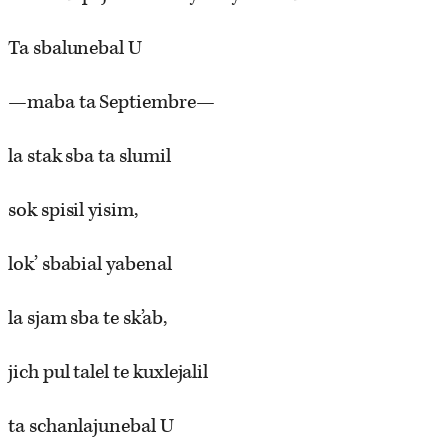
Ta sbalunebal U
—maba ta Septiembre—
la stak sba ta slumil
sok spisil yisim,
lok’ sbabial yabenal
la sjam sba te sk’ab,
jich pul talel te kuxlejalil
ta schanlajunebal U