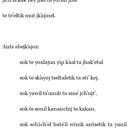
jich la kak’bey jilel ta yot’an jme’
te te’eltik mut jk’ajinel.
Ants abejk’ajon
sok te yoxlajun yip k’aal ta jbak’etal
sok te sk’ayoj tseltaletik ta sti’ kej,
sok yawil ts’unub ta sme’ jch’ujt’,
sok te sonil kananchij ta kakan,
sok sch’ich’el bats’il winik antsetik ta yanil