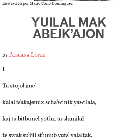
Ilustración por Mario Cano Dominguez.
YUILAL MAK
ABEJK’AJON
by
Adriana López
I
Ta stojol jme’
k’alal ts’akajemix scha’winik yawilal­a,
kaj ta bitbonel yot’an ta slumilal
te swak sp’ijil st’unub yuts’ yalaltak.