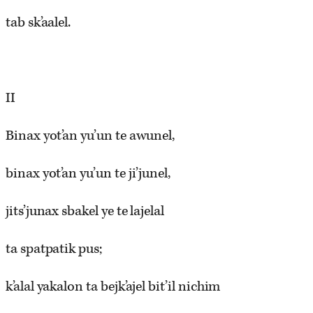
tab sk’aalel.
II
Binax yot’an yu’un te awunel,
binax yot’an yu’un te ji’junel,
jits’junax sbakel ye te lajelal
ta spatpatik pus;
k’alal yakalon ta bejk’ajel bit’il nichim