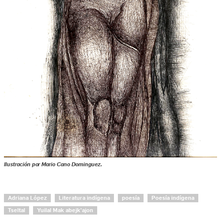
Ilustración por Mario Cano Dominguez.
Adriana López
Literatura indígena
poesía
Poesía indígena
Tseltal
Yuilal Mak abejk'ajon