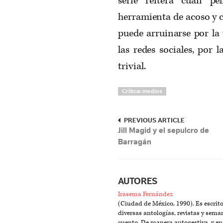
serie reitera cuán pe
herramienta de acoso y c
puede arruinarse por la 
las redes sociales, por
trivial.
Crítica: medios
PREVIOUS ARTICLE
Jill Magid y el sepulcro de
Barragán
AUTORES
Irasema Fernández
(Ciudad de México, 1990). Es escrito
diversas antologías, revistas y sema
cuento. De manera autogestiva, y en