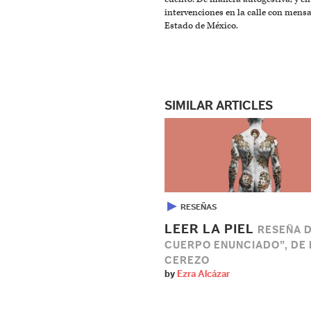
intervenciones en la calle con mensa
Estado de México.
SIMILAR ARTICLES
▶
RESEÑAS
LEER LA PIEL
RESEÑA D
CUERPO ENUNCIADO”, DE
CEREZO
by
Ezra Alcázar