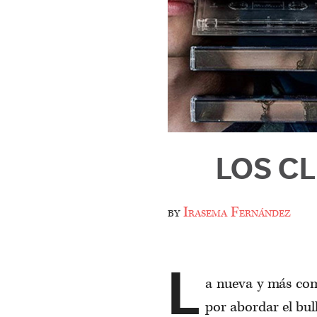
LOS C
by
Irasema Fernández
L
a nueva y más com
por abordar el bull