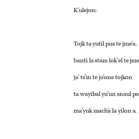
K’ulejon:
Tojk ta yutil pus te jme’e,
banti la stam lok’el te jm
ja’ ts’in te jo’one tojkon
ta wayibal yu’un snaul po
ma’yuk mach’a la yilon a.