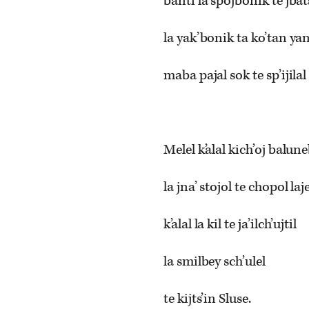
banti la spojbonik te jbats
la yak’bonik ta ko’tan ya
maba pajal sok te sp’ijil
Melel k’alal kich’oj balune
la jna’ stojol te chopol laj
k’alal la kil te ja’ilch’ujtil
la smilbey sch’ulel
te kijts’in Sluse.