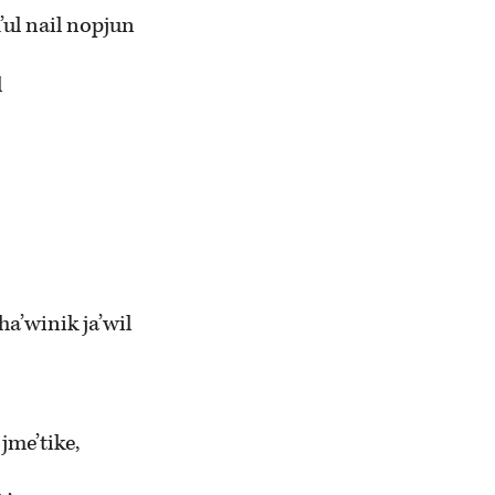
ul nail nopjun
l
ha’winik ja’wil
 jme’tike,