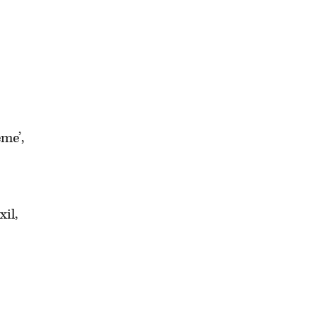
eme’,
xil,