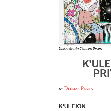
Ilustración de Changos Perros
K’ULE
PR
by
Delmar Penka
K’ULEJON