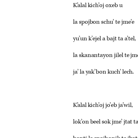
K’alal kich’oj oxeb u
la spojbon schu’ te jme’e
yu’un k’ejel a bajt ta a’tel,
la skanantayon jilel te j
ja’ la yak’bon kuch’ lech.
K’alal kich’oj jo’eb ja’wil,
lok’on beel sok jme’ jtat t