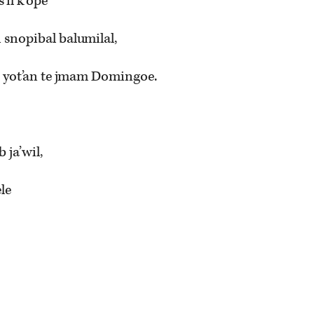
’il k’ope
n snopibal balumilal,
al yot’an te jmam Domingoe.
b ja’wil,
ele