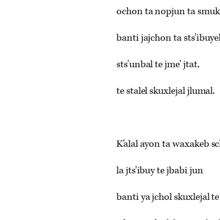
ochon ta nopjun ta smuk’
banti jajchon ta sts’ibuye
sts’unbal te jme’ jtat,
te stalel skuxlejal jlumal.
K’alal ayon ta waxakeb sc
la jts’ibuy te jbabi jun
banti ya jchol skuxlejal te