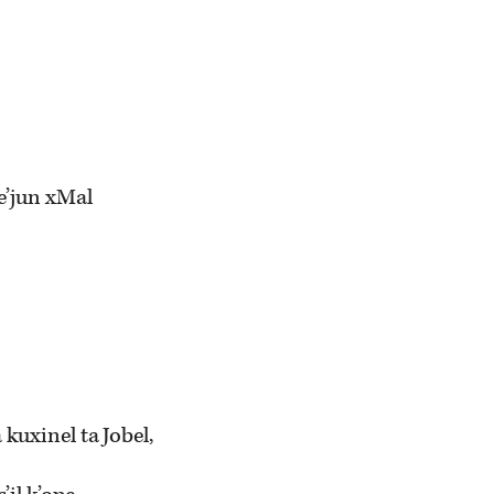
me’jun xMal
a kuxinel ta Jobel,