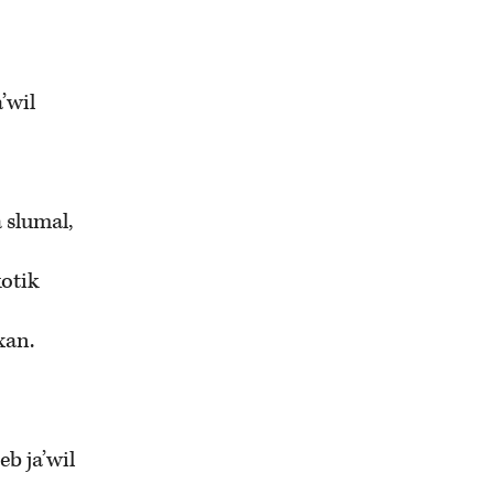
a’wil
a slumal,
kotik
xan.
eb ja’wil