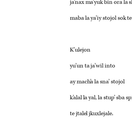
ja’nax ma’yuk bin ora la 
maba la ya’iy stojol sok te
K’ulejon
yu’un ta ja’wil into
ay mach’a la sna’ stojol
k’alal la yal, la stup’ sba sp
te jtalel jkuxlejale.