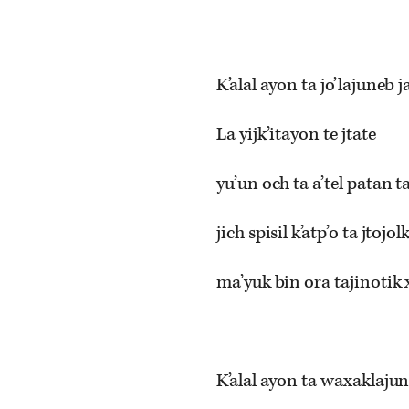
K’alal ayon ta jo’lajuneb j
La yijk’itayon te jtate
yu’un och ta a’tel patan t
jich spisil k’atp’o ta jtojol
ma’yuk bin ora tajinotik 
K’alal ayon ta waxaklajun