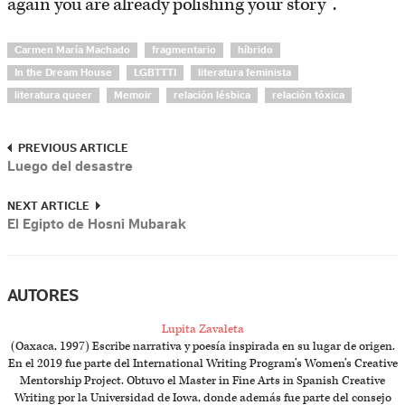
again you are already polishing your story”.
Carmen María Machado
fragmentario
híbrido
In the Dream House
LGBTTTI
literatura feminista
literatura queer
Memoir
relación lésbica
relación tóxica
PREVIOUS ARTICLE
Luego del desastre
NEXT ARTICLE
El Egipto de Hosni Mubarak
AUTORES
Lupita Zavaleta
(Oaxaca, 1997) Escribe narrativa y poesía inspirada en su lugar de origen.
En el 2019 fue parte del International Writing Program’s Women’s Creative
Mentorship Project. Obtuvo el Master in Fine Arts in Spanish Creative
Writing por la Universidad de Iowa, donde además fue parte del consejo