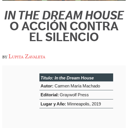
IN THE DREAM HOUSE
O ACCIÓN CONTRA
EL SILENCIO
by
Lupita Zavaleta
Titulo:
In the Dream House
Autor:
Carmen María Machado
Editorial:
Graywolf Press
Lugar y Año:
Minneapolis, 2019