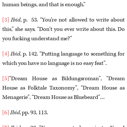
human beings, and that is enough.”
[3]
Ibid
, p. 53. “You’re not allowed to write about
this,” she says. “Don’t you ever write about this. Do
you fucking understand me?”
[4]
Ibid
, p. 142. “Putting language to something for
which you have no language is no easy feat”.
[5]
“Dream House as Bildungsroman”, “Dream
House as Folktale Taxonomy”, “Dream House as
Menagerie”, “Dream House as Bluebeard”…
[6]
Ibid
, pp. 93, 113.