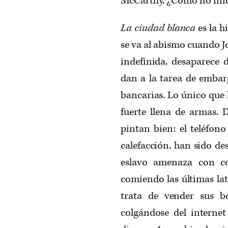
McCarthy. ¿Cómo no inici
La ciudad blanca
es la h
se va al abismo cuando J
indefinida, desaparece 
dan a la tarea de embar
bancarias. Lo único que 
fuerte llena de armas. D
pintan bien: el teléfono
calefacción, han sido de
eslavo amenaza con co
comiendo las últimas lat
trata de vender sus b
colgándose del internet