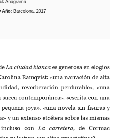
al:
Anagrama
y Año:
Barcelona, 2017
 de
La ciudad blanca
es generosa en elogios
Karolina Ramqvist: «una narración de alta
ndidad, reverberación perdurable», «una
ra sueca contemporánea», «escrita con una
a pequeña joya», «una novela sin fisuras y
a» y un extenso etcétera sobre las mismas
a incluso con
La carretera
, de Cormac